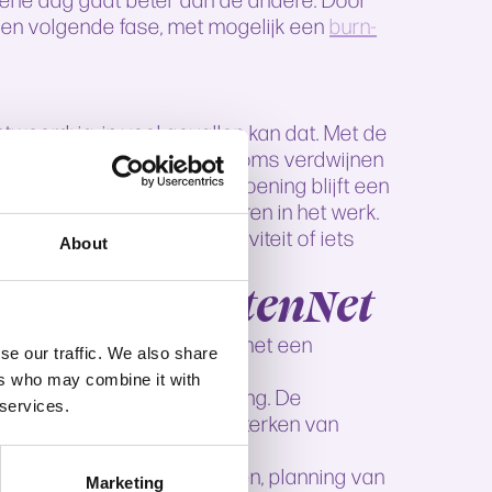
 een volgende fase, met mogelijk een
burn-
twoord: ja, in veel gevallen kan dat. Met de
 ze met prikkels omgaan. Soms verdwijnen
keling door een hersenaandoening blijft een
ing om beter te functioneren in het werk.
 privésituatie, hoogsensitiviteit of iets
About
npak te kiezen.
via SpecialistenNet
krijgt. Het traject begint met een
se our traffic. We also share
 we de medewerker aan een
ers who may combine it with
ring heeft met overprikkeling. De
 services.
an rustmomenten en het versterken van
k aan ademhalingsoefeningen, planning van
Marketing