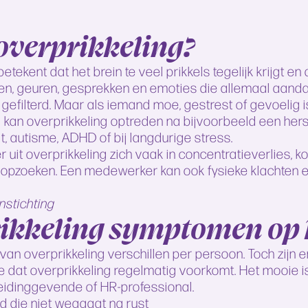
 overprikkeling?
betekent dat het brein te veel prikkels tegelijk krijgt
en, geuren, gesprekken en emoties die allemaal aand
gefilterd. Maar als iemand moe, gestrest of gevoelig is
 kan overprikkeling optreden na bijvoorbeeld een he
t, autisme, ADHD of bij langdurige stress.
uit overprikkeling zich vaak in concentratieverlies, ko
n opzoeken. Een medewerker kan ook fysieke klachten e
nstichting
ikkeling symptomen op 
n overprikkeling verschillen per persoon. Toch zijn 
e dat overprikkeling regelmatig voorkomt. Het mooie i
eidinggevende of HR-professional.
 die niet weggaat na rust