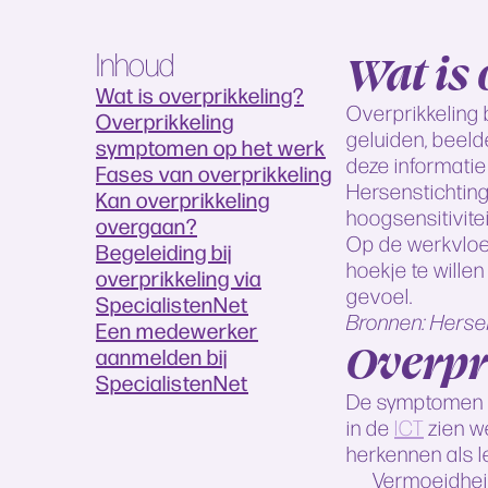
Wat is
Inhoud
Wat is overprikkeling?
Overprikkeling 
Overprikkeling
geluiden, beeld
symptomen op het werk
deze informatie 
Fases van overprikkeling
Hersenstichting
Kan overprikkeling
hoogsensitivitei
overgaan?
Op de werkvloer 
Begeleiding bij
hoekje te wille
overprikkeling via
gevoel.
SpecialistenNet
Bronnen: Herse
Een medewerker
Overpr
aanmelden bij
SpecialistenNet
De symptomen va
in de
ICT
zien w
herkennen als l
Vermoeidheid