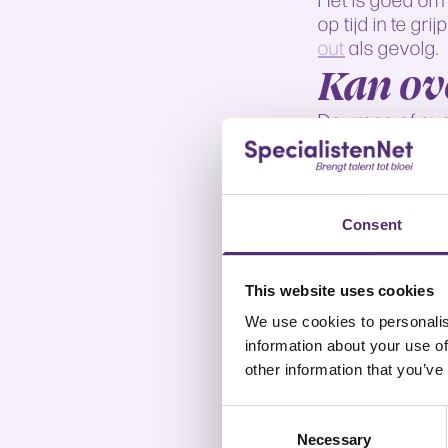
op tijd in te g
out
als gevolg.
Kan ov
De vraag of ove
juiste aanpak,
klachten volled
deel van de gev
Belangrijk is da
Consent
anders? Een spe
Begelei
This website uses cookies
Bij Specialiste
We use cookies to personalis
matchgesprek w
information about your use of
bedrijfspsycho
other information that you’ve
begeleiding ric
grenzen.
Consent
In een traject
Necessary
Selection