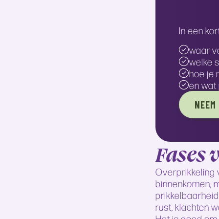
In een ko
waar ve
welke s
hoe je 
en wat 
NEEM 
Fases 
Overprikkeling 
binnenkomen, ma
prikkelbaarheid
rust, klachten w
Het is goed om 