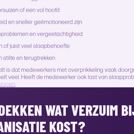
orsuizen of een vol hoofd
eid en sneller geëmotioneerd zijn
eproblemen en vergeetachtigheid
n of juist veel slaapbehoefte
 stilte en terugtrekken
lt is dat medewerkers met overprikkeling vaak doorgaa
eelt veel. Heeft de medewerker ook last van slaappro
 slapen
.
DEKKEN WAT VERZUIM B
ANISATIE KOST?