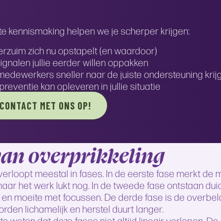
rte kennismaking helpen we je scherper krijgen:
rzuim zich nu opstapelt (en waardoor)
ignalen jullie eerder willen oppakken
medewerkers sneller naar de juiste ondersteuning krij
preventie kan opleveren in jullie situatie
CONTACT MET ONS OP!
van overprikkeling
verloopt meestal in fases. In de eerste fase merkt de 
ar het werk lukt nog. In de tweede fase ontstaan duid
 en moeite met focussen. De derde fase is de overbel
orden lichamelijk en herstel duurt langer.
te weten dat deze fases niet altijd lineair verlopen. 