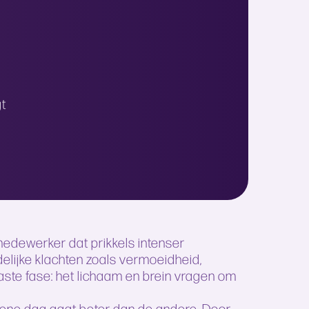
gt
medewerker dat prikkels intenser
elijke klachten zoals vermoeidheid,
aste fase: het lichaam en brein vragen om
De ene dag gaat beter dan de andere. Door