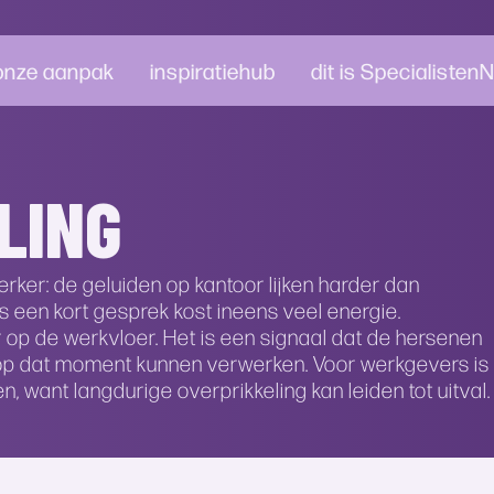
onze aanpak
inspiratiehub
dit is Specialisten
Onze aanpak
Type content
Onze
News room
Branches
Wer
Veelgeste
LING
Opleiden
Podcast
Kernwaarden
In de media
Onderwijs
Vacat
Opmerken
Blogs
Beloftes
Zorg en Welzijn
Voor 
Opknappen
Video’s
Organisatie
Overheid
rker: de geluiden op kantoor lijken harder dan
Opbloeien
Whitepapers
Klantverhalen
Retail
fs een kort gesprek kost ineens veel energie.
Ophelderen
Zakelijke
 op de werkvloer. Het is een signaal dat de hersenen
dienstverlening
 op dat moment kunnen verwerken. Voor werkgevers is
Bekijk alles
en, want langdurige overprikkeling kan leiden tot uitval.