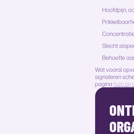
Hoofdpijn, o
Prikkelbaarh
Concentrati
Slecht slape
Behoefte aan
Wat vooral opva
signaleren sch
pagina
hulp bij
ONT
ORG