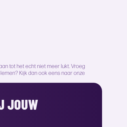
n tot het echt niet meer lukt. Vroeg
blemen? Kijk dan ook eens naar onze
IJ JOUW