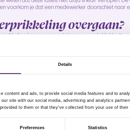
rijpen voorkom je dat een medewerker doorschiet naar
erprikkeling overgaan?
rprikkeling kan overgaan, krijgen we vaak. Het korte an
 voldoende rust en begeleiding leren medewerkers hoe
ig, soms leert iemand er beter mee leven. Bij overprik
oeligheid soms aanwezig, maar ook dan helpt begeleid
t de oorzaak in beeld komt. Komt het door werkdruk, een
Details
cialist helpt om dit helder te krijgen en samen een aa
ding bij overprikkeling 
nNet zorgen we dat een medewerker snel passende hulp 
e content and ads, to provide social media features and to analy
aarin de hulpvraag scherp wordt. Daarna koppelen
 our site with our social media, advertising and analytics partn
loog
,
coach
of
bedrijfsmaatschappelijk werker
die erva
 provided to them or that they’ve collected from your use of their
ht zich op het herkennen van prikkels, het aanleren v
 werkt de medewerker aan praktische handvatten. Den
Preferences
Statistics