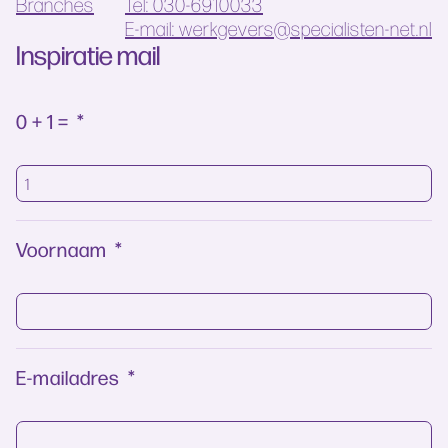
Branches
Tel: 030-6910033
E-mail: werkgevers@specialisten-net.nl
Inspiratie mail
0 + 1 =
*
Voornaam
*
E-mailadres
*