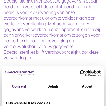
SpecialistenNet verkoopt uw gegevens niet aan
derden en verstrekt deze uitsluitend indien dit
nodig is voor de uitvoering van onze
overeenkomst met u of om te voldoen aan een
wettelijke verplichting. Met bedrijven die uw
gegevens verwerken in onze opdracht, sluiten wij
een verwerkersovereenkomst om te zorgen voor
eenzelfde niveau van beveiliging en
vertrouwelijkheid van uw gegevens.
SpecialistenNet blijft verantwoordelijk voor deze
verwerkingen.
Cookies, of vergelijkbare technieken, die wij
gebruiken
SpecialistenNet gebruikt functionele, analytische
en tracking cookies. Een cookie is een klein
Consent
Details
About
tekstbestand dat bij het eerste bezoek aan deze
website wordt opgeslagen in de browser van uw
computer, tablet of smartphone. SpecialistenNet
This website uses cookies