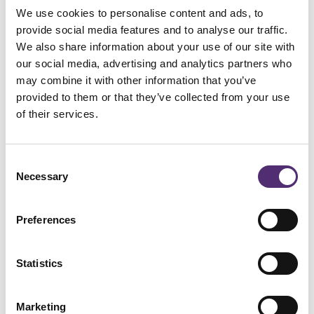
gebruikt cookies met een puur technische
We use cookies to personalise content and ads, to
functionaliteit. Deze zorgen ervoor dat de website
provide social media features and to analyse our traffic.
naar behoren werkt en dat bijvoorbeeld uw
We also share information about your use of our site with
voorkeursinstellingen onthouden worden. Deze
our social media, advertising and analytics partners who
cookies worden ook gebruikt om de website goed
may combine it with other information that you’ve
te laten werken en deze te kunnen optimaliseren.
provided to them or that they’ve collected from your use
Daarnaast plaatsen we cookies die uw
of their services.
surfgedrag bijhouden zodat we op maat
gemaakte content en advertenties kunnen
aanbieden.
Consent
Necessary
Selection
Bij uw eerste bezoek aan onze website hebben wij
u al geïnformeerd over deze cookies en
Preferences
toestemming gevraagd voor het plaatsen ervan.
U kunt zich afmelden voor cookies door uw
Statistics
internetbrowser zo in te stellen dat deze geen
cookies meer opslaat. Daarnaast kunt u ook alle
Marketing
informatie die eerder is opgeslagen via de