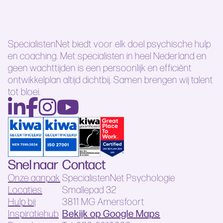
SpecialistenNet biedt voor elk doel psychische hulp
en coaching. Met specialisten in heel Nederland en
geen wachttijden is een persoonlijk en efficiënt
ontwikkelplan altijd dichtbij. Samen brengen wij talent
tot bloei.
Snel naar
Contact
Onze aanpak
SpecialistenNet Psychologie
Locaties
Smallepad 32
Hulp bij
3811 MG Amersfoort
Bekijk op Google Maps
Inspiratiehub