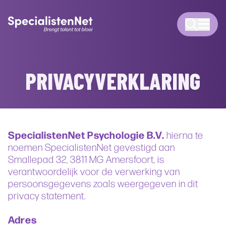
PRIVACYVERKLARING
SpecialistenNet Psychologie B.V.
hierna te
noemen SpecialistenNet gevestigd aan
Smallepad 32, 3811 MG Amersfoort, is
verantwoordelijk voor de verwerking van
persoonsgegevens zoals weergegeven in dit
privacy statement.
Adres