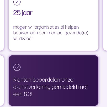
25 jaar
mogen wij organisaties al helpen
bouwen aan een mentaal gezonde(re)
werkvloer.
Klanten beoordelen onze
dienstverlening gemiddeld met
een 8.3!