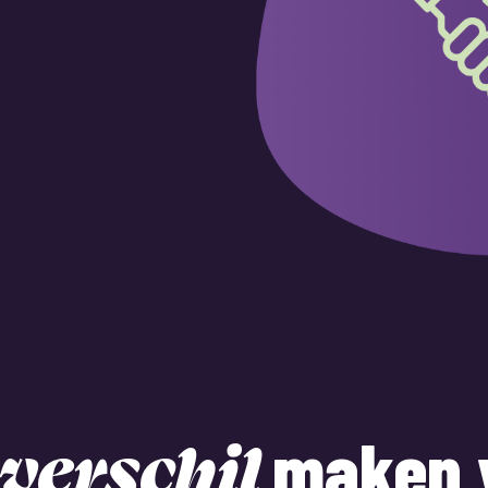
maken 
verschil