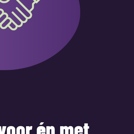
voor
é
n met