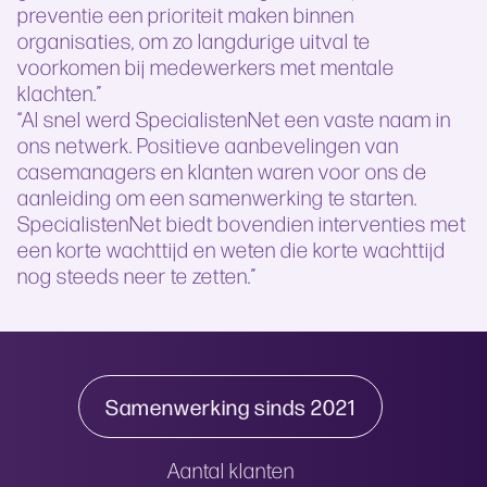
preventie een prioriteit maken binnen
organisaties, om zo langdurige uitval te
voorkomen bij medewerkers met mentale
klachten.”
“Al snel werd SpecialistenNet een vaste naam in
ons netwerk. Positieve aanbevelingen van
casemanagers en klanten waren voor ons de
aanleiding om een samenwerking te starten.
SpecialistenNet biedt bovendien interventies met
een korte wachttijd en weten die korte wachttijd
nog steeds neer te zetten.”
Samenwerking sinds 2021
Aantal klanten