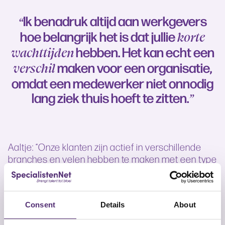
Ik benadruk altijd aan werkgevers
“
hoe belangrijk het is dat jullie
korte
hebben. Het kan echt een
wachttijden
maken voor een organisatie,
verschil
omdat een medewerker niet onnodig
lang ziek thuis hoeft te zitten.
”
Aaltje: “Onze klanten zijn actief in verschillende
branches en velen hebben te maken met een type
medewerker dat zowel fysiek als mentaal zwaar
werk uitvoert. De cultuur binnen een organisatie
speelt vaak ook een grote rol in de mentale
Consent
Details
About
belasting van medewerkers. Wat wij zien, is dat de
combinatie van fysieke en mentale druk leidt tot