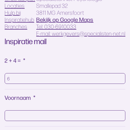
Locaties
Smallepad 32
Hulp bij
3811 MG Amersfoort
Bekijk op Google Maps
Inspiratiehub
Branches
Tel: 030-6910033
E-mail: werkgevers@specialisten-net.nl
Inspiratie mail
2 + 4 =
*
Voornaam
*