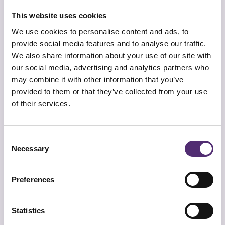
uitdagingen op het gebied van verzuim.”
This website uses cookies
Mentale hulp zonder taalbarrières
We use cookies to personalise content and ads, to
provide social media features and to analyse our traffic.
“Wat wij als arbodienstverlener als groot
We also share information about your use of our site with
voordeel zien, is dat SpecialistenNet mentale hulp
our social media, advertising and analytics partners who
biedt in verschillende talen. We werken
may combine it with other information that you’ve
bijvoorbeeld met productiebedrijven waar een
provided to them or that they’ve collected from your use
deel van de medewerkers een anderstalige
of their services.
achtergrond heeft. Deze medewerkers krijgen
vaak niet de juiste mentale hulp vanwege
taalbarrières of cultuurverschillen. Door de
Consent
interventies via SpecialistenNet aan te bieden,
Necessary
Selection
kunnen we juist deze medewerkers beter
ondersteunen. Dat stukje extra waarde maakt
Preferences
echt het verschil.”
Vertrouwen als basis, snelheid als
Statistics
resultaat