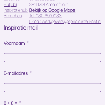
Hulp bij
3811 MG Amersfoort
Bekijk op Google Maps
Inspiratiehub
Branches
Tel: 030-6910033
E-mail: werkgevers@specialisten-net.nl
Inspiratie mail
Voornaam
*
E-mailadres
*
8 + 8 =
*