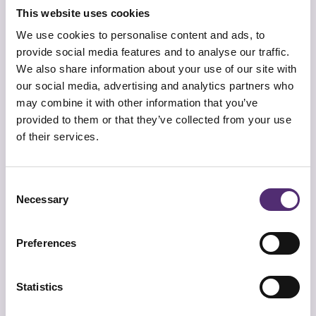
slaapproblemen
This website uses cookies
We use cookies to personalise content and ads, to
Bij
SpecialistenNet
werkt jouw medewerker met
provide social media features and to analyse our traffic.
een
psycholoog
,
coach
of
We also share information about your use of our site with
bedrijfsmaatschappelijk werker
. Welke specialist
our social media, advertising and analytics partners who
het beste past, hangt af van de hulpvraag. Het
may combine it with other information that you’ve
traject start altijd met een matchgesprek. Daarin
provided to them or that they’ve collected from your use
wordt de situatie in kaart gebracht en wordt
of their services.
gezocht naar een passende specialist uit ons
landelijke netwerk.
Tijdens het traject leert je medewerker patronen
Consent
herkennen, beter omgaan met stress en
Necessary
Selection
ontspanningstechnieken toepassen. Zo ontstaat
ruimte voor herstel en een gezonde nachtrust. Wil
je meer weten over
onze aanpak
? We leggen het
Preferences
graag uit.
Hulp bij slapen via
Statistics