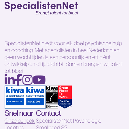
SpecialistenNet biedt voor elk doel psychische hulp
en coaching. Met specialisten in heel Nederland en
geen wachttijden is een persoonlijk en efficiënt
ontwikkelplan altijd dichtbij. Samen brengen wij talent
tot bloei.
Snel naar
Contact
Onze aanpak
SpecialistenNet Psychologie
Locaties
Smallepad 32