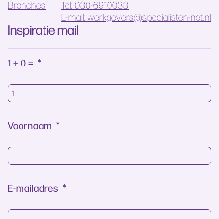
Branches
Tel: 030-6910033
E-mail: werkgevers@specialisten-net.nl
Inspiratie mail
1 + 0 =
*
Voornaam
*
E-mailadres
*