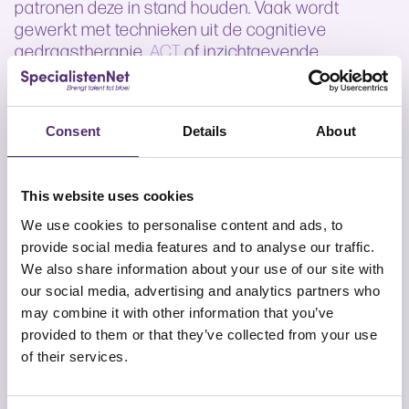
patronen deze in stand houden. Vaak wordt
gewerkt met technieken uit de cognitieve
gedragstherapie,
ACT
of inzichtgevende
gesprekken. Het doel is om de medewerker meer
rust, vertrouwen en stabiliteit te geven, zowel op
het werk als daarbuiten.
Consent
Details
About
Voor wie is deze
begeleiding geschikt?
This website uses cookies
Deze begeleiding is geschikt voor medewerkers
We use cookies to personalise content and ads, to
die last hebben van onzekerheid, angst voor
provide social media features and to analyse our traffic.
afwijzing of moeite met sociale relaties op het
We also share information about your use of our site with
werk. Denk aan iemand die slecht slaapt na een
our social media, advertising and analytics partners who
gesprek met de leidinggevende, iemand die zich
may combine it with other information that you’ve
snel onveilig voelt in een team, of iemand die zich
provided to them or that they’ve collected from your use
vastklampt aan collega’s uit angst om er niet bij te
of their services.
horen. Ook bij signalen van
stressmanagement
klachten of dreigend verzuim is hulp zinvol.