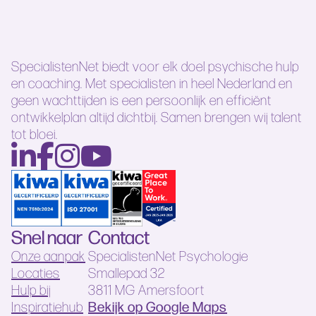
SpecialistenNet biedt voor elk doel psychische hulp
en coaching. Met specialisten in heel Nederland en
geen wachttijden is een persoonlijk en efficiënt
ontwikkelplan altijd dichtbij. Samen brengen wij talent
tot bloei.
Snel naar
Contact
Onze aanpak
SpecialistenNet Psychologie
Locaties
Smallepad 32
Hulp bij
3811 MG Amersfoort
Bekijk op Google Maps
Inspiratiehub