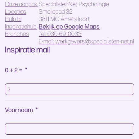
Onze aanpak
SpecialistenNet Psychologie
Locaties
Smallepad 32
Hulp bij
3811 MG Amersfoort
Bekijk op Google Maps
Inspiratiehub
Branches
Tel: 030-6910033
E-mail: werkgevers@specialisten-net.nl
Inspiratie mail
0 + 2 =
*
Voornaam
*