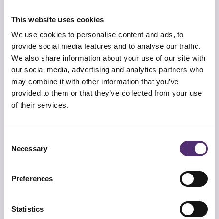
af van de hulpvraag van de medewerker. Soms
This website uses cookies
speelt er meer dan alleen een loopbaanvraag,
bijvoorbeeld stress of onzekerheid. Onze
We use cookies to personalise content and ads, to
specialisten kijken altijd naar het complete
provide social media features and to analyse our traffic.
plaatje.
We also share information about your use of our site with
Een traject start met een matchgesprek. Hierin
our social media, advertising and analytics partners who
brengen we de hulpvraag scherp in kaart en
may combine it with other information that you’ve
zoeken we naar de best passende specialist.
provided to them or that they’ve collected from your use
Daarna volgen meerdere sessies waarin de
of their services.
medewerker werkt aan zelfinzicht, doelen en
concrete stappen. Reflectieopdrachten en
praktische oefeningen horen daar vaak bij. Lees
Consent
Necessary
meer over
onze aanpak
.
Selection
Hulp bij
Preferences
loopbaancoaching via
SpecialistenNet
Statistics