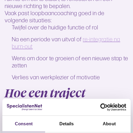
nieuwe richting te bepalen.
Vaak past loopbaancoaching goed in de
volgende situaties:
Twijfel over de huidige functie of rol
Na een periode van uitval of
re-integratie na
burn-out
Wens om door te groeien of een nieuwe stap te
zetten
Verlies van werkplezier of motivatie
Hoe een traject
eruitziet
Bij
SpecialistenNet
wordt loopbaancoaching
Consent
Details
About
uitgevoerd door een
psycholoog
,
coach
of
bedrijfsmaatschappelijk werker
. De keuze hangt