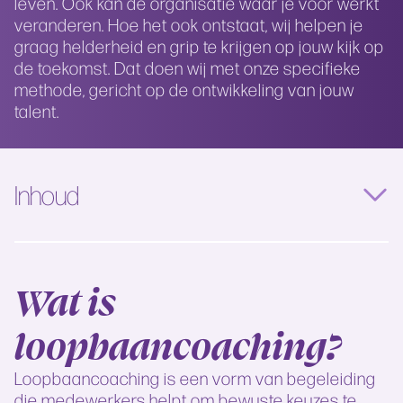
leven. Ook kan de organisatie waar je voor werkt
veranderen. Hoe het ook ontstaat, wij helpen je
graag helderheid en grip te krijgen op jouw kijk op
de toekomst. Dat doen wij met onze specifieke
methode, gericht op de ontwikkeling van jouw
talent.
Inhoud
Wat is
loopbaancoaching?
Loopbaancoaching is een vorm van begeleiding
die medewerkers helpt om bewuste keuzes te