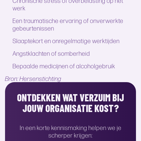
Chronische stress of overbelasting op het
werk
Een traumatische ervaring of onverwerkte
gebeurtenissen
Slaaptekort en onregelmatige werktijden
Angstklachten of somberheid
Bepaalde medicijnen of alcoholgebruik
Bron: Hersenstichting
ONTDEKKEN WAT VERZUIM BIJ
JOUW ORGANISATIE KOST?
In een korte kennismaking helpen we je
scherper krijgen: