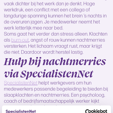
vaak dichter bij het werk dan je denkt. Hoge
werkdruk, een conflict met een collega of
langdurige spanning kunnen het brein ’s nachts in
de overuren jagen. Je medewerker neemt het
werk letterlijk mee naar bed.
Soms gaat het verder dan stress alleen. Klachten
als
burn-out
, angst of rouw kunnen nachtmerries
versterken. Het lichaam vraagt rust, maar krijgt
die niet. Daardoor wordt herstel lastig.
Hulp bij nachtmerries
via SpecialistenNet
SpecialistenNet
helpt werkgevers om hun
medewerkers passende begeleiding te bieden bij
slaapklachten en nachtmerries. Een psycholoog,
coach of bedrijfsmaatschappelijk werker kijkt
samen met de medewerker naar wat er speelt.
Niet alleen naar de symptomen, maar ook naar de