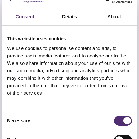
onderliggende oorzaak.
Het traject start met een matchgesprek. Daarin
Consent
Details
About
brengen we de hulpvraag scherp in beeld.
Vervolgens koppelen we de medewerker aan een
specialist die past bij de situatie. Gemiddeld vindt
This website uses cookies
de intake binnen 7 werkdagen plaats. Geen
We use cookies to personalise content and ads, to
wachttijd, wel rust en perspectief.
provide social media features and to analyse our traffic.
Binnen een traject kan een specialist werken met
We also share information about your use of our site with
methoden zoals cognitieve gedragstherapie,
our social media, advertising and analytics partners who
ontspanningsoefeningen of
EMDR
bij
may combine it with other information that you’ve
traumagerelateerde nachtmerries. De aanpak
provided to them or that they’ve collected from your use
hangt af van de hulpvraag. Het mooie is dat het
of their services.
altijd persoonlijk is.
Een medewerker
Consent
aanmelden bij
Necessary
Selection
SpecialistenNet