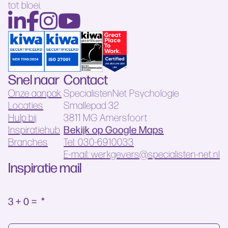
tot bloei.
Snel naar
Contact
Onze aanpak
SpecialistenNet Psychologie
Locaties
Smallepad 32
Hulp bij
3811 MG Amersfoort
Bekijk op Google Maps
Inspiratiehub
Branches
Tel: 030-6910033
E-mail: werkgevers@specialisten-net.nl
Inspiratie mail
3 + 0 =
*