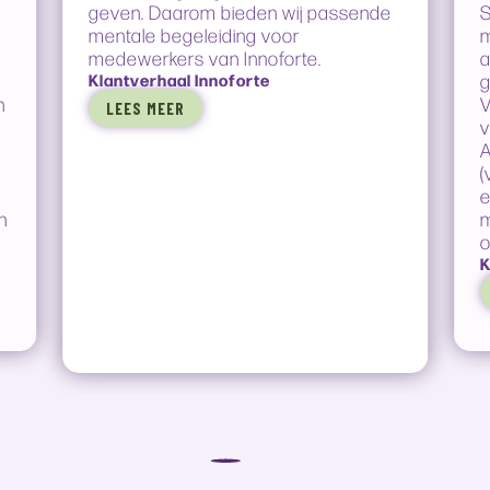
geven. Daarom bieden wij passende
S
mentale begeleiding voor
m
medewerkers van Innoforte.
a
Klantverhaal Innoforte
g
n
V
LEES MEER
v
A
(
e
n
m
o
K