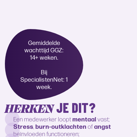
Gemiddelde
wachttijd GGZ:
14+ weken.
Bij
SpecialistenNet: 1
week.
JE DIT?
HERKEN
mentaal
Een medewerker loopt
vast;
Stress
burn-outklachten
angst
,
of
beïnvloeden functioneren;