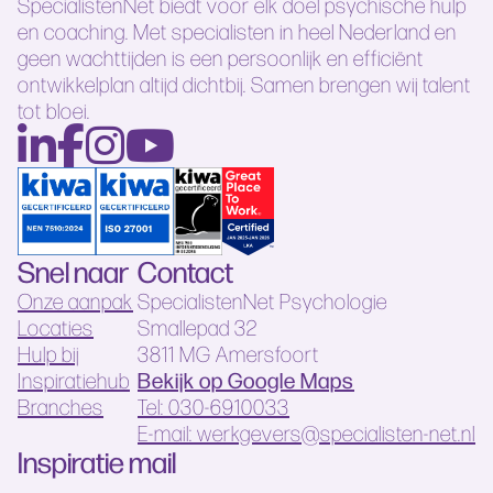
SpecialistenNet biedt voor elk doel psychische hulp
en coaching. Met specialisten in heel Nederland en
geen wachttijden is een persoonlijk en efficiënt
ontwikkelplan altijd dichtbij. Samen brengen wij talent
tot bloei.
Snel naar
Contact
Onze aanpak
SpecialistenNet Psychologie
Locaties
Smallepad 32
Hulp bij
3811 MG Amersfoort
Bekijk op Google Maps
Inspiratiehub
Branches
Tel: 030-6910033
E-mail: werkgevers@specialisten-net.nl
Inspiratie mail