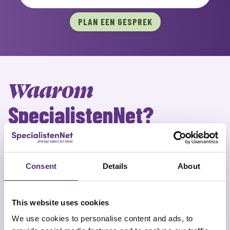
PLAN EEN GESPREK
Waarom
SpecialistenNet?
Snelle toegang
Consent
Details
About
Intake binnen 48 uur, eerste gesprek binnen
This website uses cookies
een week.
We use cookies to personalise content and ads, to