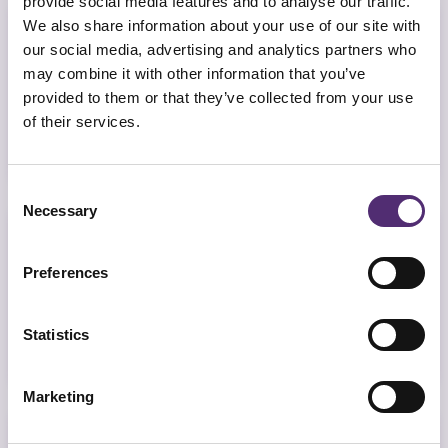
provide social media features and to analyse our traffic.
We also share information about your use of our site with
our social media, advertising and analytics partners who
Landelijke dekking
may combine it with other information that you’ve
provided to them or that they’ve collected from your use
of their services.
Gespecialiseerde en gecertificeerde
bedrijfspsychologen in heel Nederland.
Consent
Necessary
Selection
Effectieve trajecten op maat
Preferences
Oplossingen met bewezen effect op maat
Statistics
voor elke unieke hulpvraag.
Marketing