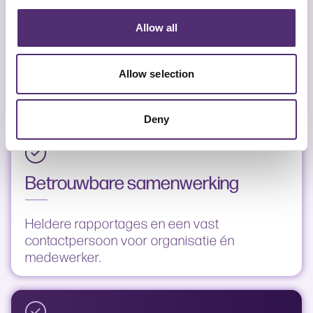
Persoonlijke aanpak
Allow all
Gericht op een duurzaam herstel en
Allow selection
terugkeer naar de werkvloer zonder onnodig
lange trajecten.
Deny
Betrouwbare samenwerking
Heldere rapportages en een vast
contactpersoon voor organisatie én
medewerker.