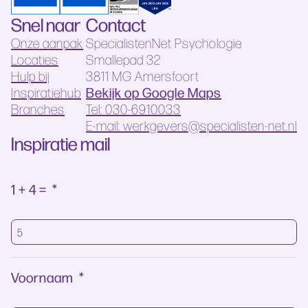
Snel naar
Contact
Onze aanpak
SpecialistenNet Psychologie
Locaties
Smallepad 32
Hulp bij
3811 MG Amersfoort
Bekijk op Google Maps
Inspiratiehub
Branches
Tel: 030-6910033
E-mail: werkgevers@specialisten-net.nl
Inspiratie mail
1 + 4 =
*
Voornaam
*