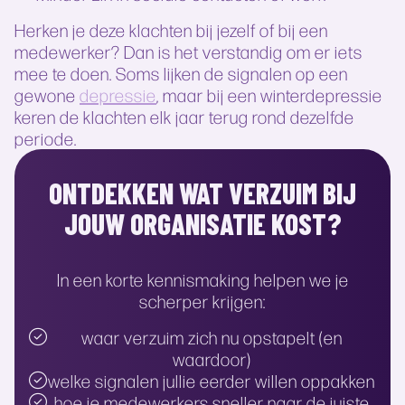
Herken je deze klachten bij jezelf of bij een
medewerker? Dan is het verstandig om er iets
mee te doen. Soms lijken de signalen op een
gewone
depressie
, maar bij een winterdepressie
keren de klachten elk jaar terug rond dezelfde
periode.
ONTDEKKEN WAT VERZUIM BIJ
JOUW ORGANISATIE KOST?
In een korte kennismaking helpen we je
scherper krijgen:
waar verzuim zich nu opstapelt (en
waardoor)
welke signalen jullie eerder willen oppakken
hoe je medewerkers sneller naar de juiste