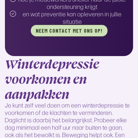
ondersteuning krijgt
en wat preventie kan opleveren in jullie
situatie
NEEM CONTACT MET ONS OP!
Winterdepressie
voorkomen en
aanpakken
Je kunt zelf veel doen om een winterdepressie te
voorkomen of de klachten te verminderen.
Daglicht is daarbij het belangrijkst. Probeer elke
dag minimaal een half uur naar buiten te gaan,
ook als het bewolkt is. Beweging helpt ook. Een