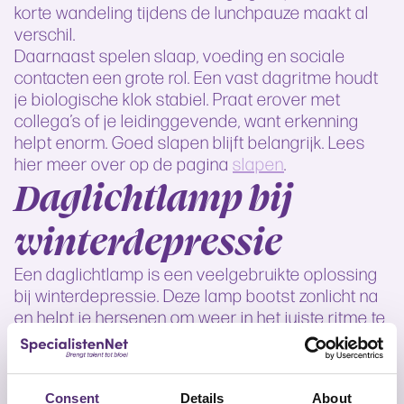
korte wandeling tijdens de lunchpauze maakt al
verschil.
Daarnaast spelen slaap, voeding en sociale
contacten een grote rol. Een vast dagritme houdt
je biologische klok stabiel. Praat erover met
collega’s of je leidinggevende, want erkenning
helpt enorm. Goed slapen blijft belangrijk. Lees
hier meer over op de pagina
slapen
.
Daglichtlamp bij
winterdepressie
Een daglichtlamp is een veelgebruikte oplossing
bij winterdepressie. Deze lamp bootst zonlicht na
en helpt je hersenen om weer in het juiste ritme te
komen. Veel medewerkers gebruiken een
daglichtlamp ’s ochtends tijdens het ontbijt of
achter hun bureau. Na een paar weken merken ze
Consent
Details
About
vaak al verschil.