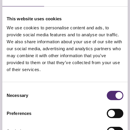
Een daglichtlamp werkt het beste in combinatie
met andere stappen, zoals beweging, gezonde
This website uses cookies
voeding en een goed gesprek met een specialist.
Het is geen wondermiddel, maar voor veel
We use cookies to personalise content and ads, to
mensen wel een waardevolle steun in de donkere
provide social media features and to analyse our traffic.
maanden.
We also share information about your use of our site with
Begeleiding bij
our social media, advertising and analytics partners who
may combine it with other information that you’ve
winterdepressie via
provided to them or that they’ve collected from your use
of their services.
SpecialistenNet
Consent
Bij
SpecialistenNet
kijken we verder dan alleen de
Necessary
Selection
klachten. We brengen samen in kaart wat er
speelt en wat jij of je medewerker nodig heeft.
Tijdens een matchgesprek bespreken we de
Preferences
hulpvraag. Daarna koppelen we de medewerker
aan een passende
bedrijfspsycholoog
,
coach
of