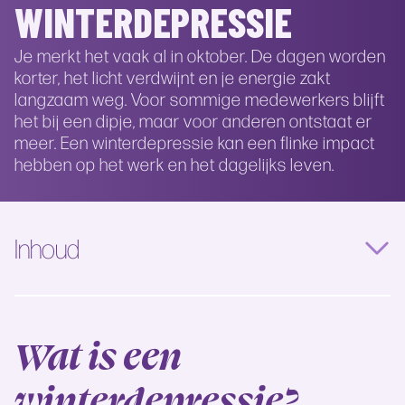
WINTERDEPRESSIE
Je merkt het vaak al in oktober. De dagen worden
korter, het licht verdwijnt en je energie zakt
langzaam weg. Voor sommige medewerkers blijft
het bij een dipje, maar voor anderen ontstaat er
meer. Een winterdepressie kan een flinke impact
hebben op het werk en het dagelijks leven.
Inhoud
Wat is een
winterdepressie?