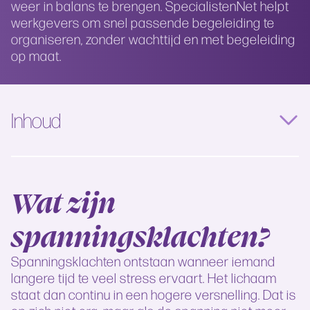
weer in balans te brengen. SpecialistenNet helpt
werkgevers om snel passende begeleiding te
organiseren, zonder wachttijd en met begeleiding
op maat.
Inhoud
Wat zijn
spanningsklachten?
Spanningsklachten ontstaan wanneer iemand
langere tijd te veel stress ervaart. Het lichaam
staat dan continu in een hogere versnelling. Dat is