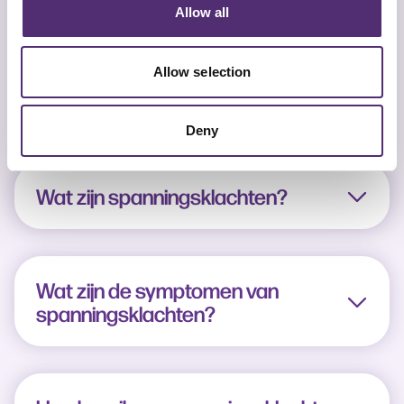
Allow all
Allow selection
Veelgestelde vragen over
spanningsklachten
Deny
Wat zijn spanningsklachten?
Wat zijn de symptomen van
spanningsklachten?