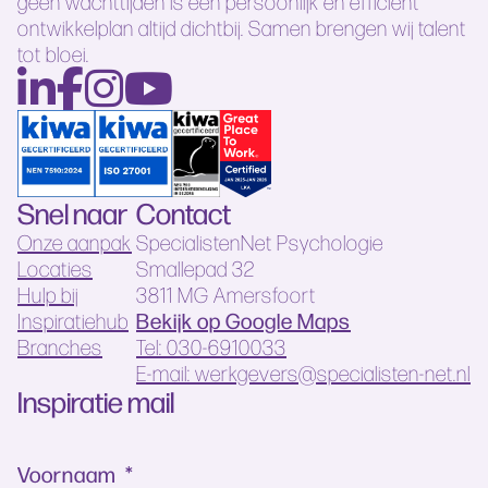
geen wachttijden is een persoonlijk en efficiënt
ontwikkelplan altijd dichtbij. Samen brengen wij talent
tot bloei.
Snel naar
Contact
Onze aanpak
SpecialistenNet Psychologie
Locaties
Smallepad 32
Hulp bij
3811 MG Amersfoort
Bekijk op Google Maps
Inspiratiehub
Branches
Tel: 030-6910033
E-mail: werkgevers@specialisten-net.nl
Inspiratie mail
Voornaam
*