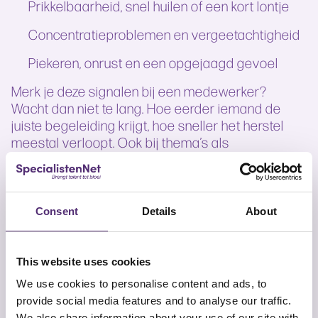
Prikkelbaarheid, snel huilen of een kort lontje
Concentratieproblemen en vergeetachtigheid
Piekeren, onrust en een opgejaagd gevoel
Merk je deze signalen bij een medewerker?
Wacht dan niet te lang. Hoe eerder iemand de
juiste begeleiding krijgt, hoe sneller het herstel
meestal verloopt. Ook bij thema’s als
slaapproblemen
of
stressmanagement
biedt
SpecialistenNet
passende ondersteuning.
Hulp bij
Consent
Details
About
spanningsklachten
via SpecialistenNet
This website uses cookies
We use cookies to personalise content and ads, to
Bij SpecialistenNet weten we hoe belangrijk het is
provide social media features and to analyse our traffic.
om snel te kunnen schakelen. Daarom is er geen
We also share information about your use of our site with