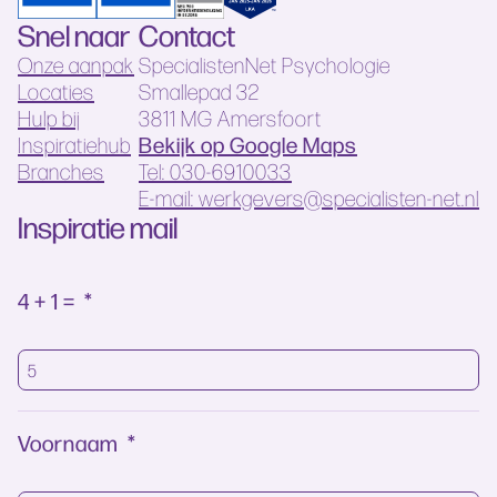
Snel naar
Contact
Onze aanpak
SpecialistenNet Psychologie
Locaties
Smallepad 32
Hulp bij
3811 MG Amersfoort
Bekijk op Google Maps
Inspiratiehub
Branches
Tel: 030-6910033
E-mail: werkgevers@specialisten-net.nl
Inspiratie mail
4 + 1 =
*
Voornaam
*