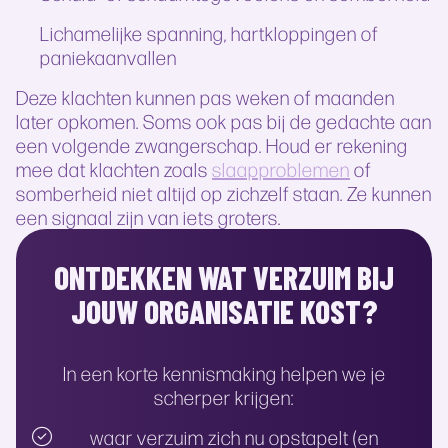
Lichamelijke spanning, hartkloppingen of
paniekaanvallen
Deze klachten kunnen pas weken of maanden
later opkomen. Soms ook pas bij de gedachte aan
een volgende zwangerschap. Houd er rekening
mee dat klachten zoals
slaapproblemen
of
somberheid niet altijd op zichzelf staan. Ze kunnen
een signaal zijn van iets groters.
ONTDEKKEN WAT VERZUIM BIJ
JOUW ORGANISATIE KOST?
In een korte kennismaking helpen we je
scherper krijgen:
waar verzuim zich nu opstapelt (en