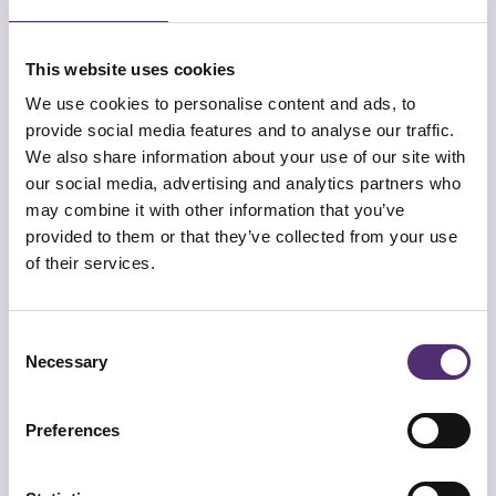
Het vinden van een goede bevallingstrauma
therapeut is belangrijk. Vertrouwen is namelijk de
basis van elk traject.
SpecialistenNet
zorgt via
This website uses cookies
zorgvuldige matching dat jouw medewerker
We use cookies to personalise content and ads, to
terechtkomt bij een specialist die past bij de
provide social media features and to analyse our traffic.
hulpvraag, persoonlijkheid en context.
We also share information about your use of our site with
Het mooie is dat er geen wachttijd is. Gemiddeld
our social media, advertising and analytics partners who
vindt de intake binnen zeven werkdagen plaats.
may combine it with other information that you’ve
Snel beginnen maakt een groot verschil bij
provided to them or that they’ve collected from your use
trauma. Hoe eerder de juiste hulp, hoe kleiner de
of their services.
kans op langdurige klachten of uitval. Bekijk ook
onze aanpak
voor meer informatie over hoe een
traject is opgebouwd.
Consent
Hulp bij
Necessary
Selection
bevallingstrauma
Preferences
Wil je als werkgever jouw medewerker écht