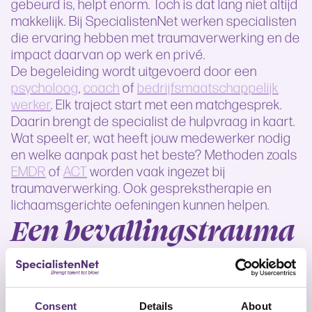
gebeurd is, helpt enorm. Toch is dat lang niet altijd
makkelijk. Bij SpecialistenNet werken specialisten
die ervaring hebben met traumaverwerking en de
impact daarvan op werk en privé.
De begeleiding wordt uitgevoerd door een
psycholoog
,
coach
of
bedrijfsmaatschappelijk
werker
. Elk traject start met een matchgesprek.
Daarin brengt de specialist de hulpvraag in kaart.
Wat speelt er, wat heeft jouw medewerker nodig
en welke aanpak past het beste? Methoden zoals
EMDR
of
ACT
worden vaak ingezet bij
traumaverwerking. Ook gesprekstherapie en
lichaamsgerichte oefeningen kunnen helpen.
Een bevallingstrauma
therapeut die echt
past
Consent
Details
About