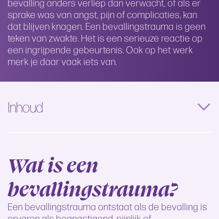
bevalling anders verliep dan verwacht, of als er
sprake was van angst, pijn of complicaties, kan
dat blijven knagen. Een bevallingstrauma is geen
teken van zwakte. Het is een serieuze reactie op
een ingrijpende gebeurtenis. Ook op het werk
merk je daar vaak iets van.
Inhoud
Wat is een
bevallingstrauma?
Een bevallingstrauma ontstaat als de bevalling is
ervaren als beangstigend, pijnlijk of