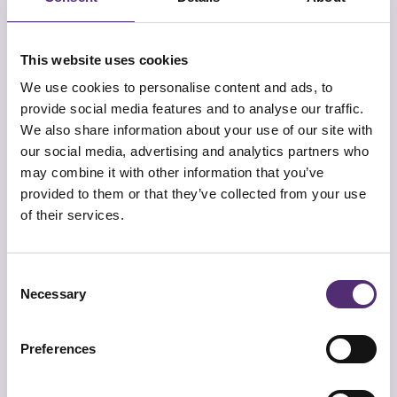
werktijd. Ook bij beginnende klachten zoals
slaapproblemen, piekeren of het gevoel er alleen
voor te staan, biedt SpecialistenNet uitkomst.
This website uses cookies
Werk je met internationale teams of remote
We use cookies to personalise content and ads, to
krachten voor een Nederlands bedrijf? Dan is een
provide social media features and to analyse our traffic.
vast aanspreekpunt extra waardevol.
We also share information about your use of our site with
Twijfel je of de klachten van jouw medewerker
our social media, advertising and analytics partners who
passen bij deze vorm van begeleiding? Neem
may combine it with other information that you’ve
dan gerust contact op. We denken graag mee.
provided to them or that they’ve collected from your use
Hulp bij online
of their services.
klachten en remote
Consent
werken via
Necessary
Selection
SpecialistenNet
Preferences
SpecialistenNet
werkt met een landelijk netwerk