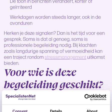
De toon in berichten verandert, korter of
geïrriteerd
Werkdagen worden steeds langer, ook in de
avonduren
Herken je deze signalen? Dan is het tijd voor een
gesprek. Soms is dat al genoeg, soms is
professionele begeleiding nodig. Bij klachten
zoals langdurige spanning of vermoeidheid kan
een traject rondom
stressmanagement
uitkomst
bieden.
Voor wie is deze
begeleiding geschikt?
De begeleiding is geschikt voor medewerkers die
merken dat remote werken zwaarder valt dan
verwacht. Denk aan iemand die zich eenzaam
voelt, of juist niet meer kan ontspannen na
Consent
Details
About