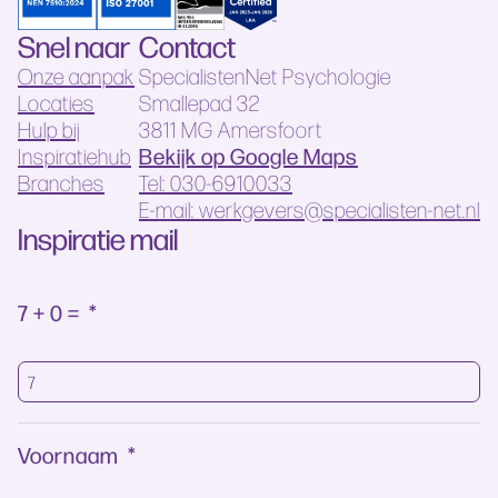
Snel naar
Contact
Onze aanpak
SpecialistenNet Psychologie
Locaties
Smallepad 32
Hulp bij
3811 MG Amersfoort
Bekijk op Google Maps
Inspiratiehub
Branches
Tel: 030-6910033
E-mail: werkgevers@specialisten-net.nl
Inspiratie mail
7 + 0 =
*
Voornaam
*