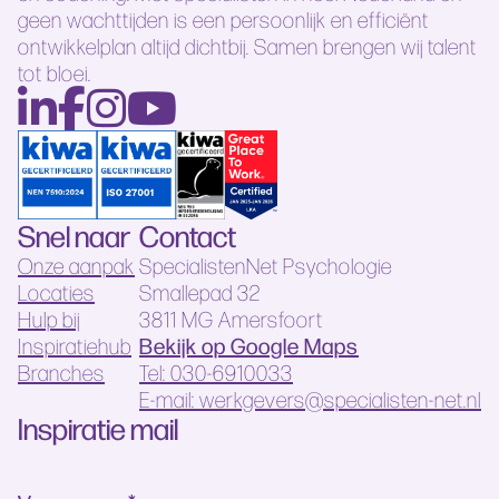
geen wachttijden is een persoonlijk en efficiënt
ontwikkelplan altijd dichtbij. Samen brengen wij talent
tot bloei.
Snel naar
Contact
Onze aanpak
SpecialistenNet Psychologie
Locaties
Smallepad 32
Hulp bij
3811 MG Amersfoort
Bekijk op Google Maps
Inspiratiehub
Branches
Tel: 030-6910033
E-mail: werkgevers@specialisten-net.nl
Inspiratie mail