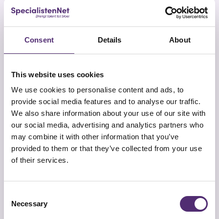
positieve psychologie
komen vaak terug. Het
mooie is dat elk traject begeleiding op maat is,
afgestemd op de medewerker.
Voor wie is deze
Consent
Details
About
begeleiding geschikt?
This website uses cookies
Deze begeleiding is geschikt voor medewerkers
We use cookies to personalise content and ads, to
die twijfelen aan hun rol, hun keuzes of hun
provide social media features and to analyse our traffic.
richting. Denk aan iemand die net is doorgegroeid
We also share information about your use of our site with
en zich nu afvraagt of die nieuwe functie wel past.
our social media, advertising and analytics partners who
Of een medewerker die na een ingrijpende
may combine it with other information that you’ve
gebeurtenis het gevoel kwijt is bij zijn werk. Ook
provided to them or that they’ve collected from your use
bij jongvolwassenen die hun plek nog zoeken,
of their services.
biedt een traject veel houvast.
Herken je signalen als afwezigheid,
prikkelbaarheid, twijfel of verminderde
Consent
prestaties? Dan is een gesprek met een
Necessary
Selection
specialist een mooie eerste stap. Vroeg ingrijpen