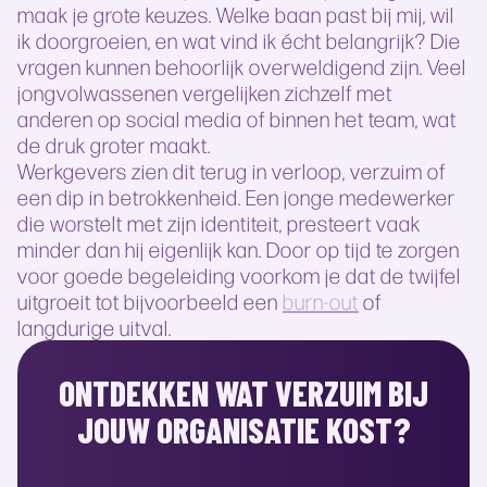
maak je grote keuzes. Welke baan past bij mij, wil
ik doorgroeien, en wat vind ik écht belangrijk? Die
vragen kunnen behoorlijk overweldigend zijn. Veel
jongvolwassenen vergelijken zichzelf met
anderen op social media of binnen het team, wat
de druk groter maakt.
Werkgevers zien dit terug in verloop, verzuim of
een dip in betrokkenheid. Een jonge medewerker
die worstelt met zijn identiteit, presteert vaak
minder dan hij eigenlijk kan. Door op tijd te zorgen
voor goede begeleiding voorkom je dat de twijfel
uitgroeit tot bijvoorbeeld een
burn-out
of
langdurige uitval.
ONTDEKKEN WAT VERZUIM BIJ
JOUW ORGANISATIE KOST?