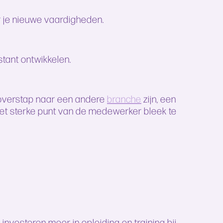
er je nieuwe vaardigheden.
stant ontwikkelen.
n overstap naar een andere
branche
zijn, een
 het sterke punt van de medewerker bleek te
nvesteren meer in opleiding en training bij