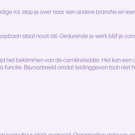
huidige rol, stap je over naar een andere branche en le
pbaan staat nooit stil. Gedurende je werk blijf je con
tijd het beklimmen van de carrièreladder. Het kan ee
ua functie. Bijvoorbeeld omdat leidinggeven toch niet
leercultuur sterk gegroeid. Organisaties geloven en i