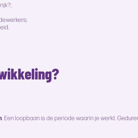
ijk?;
edewerkers;
eid.
wikkeling?
n
. Een loopbaan is de periode waarin je werkt. Gedur