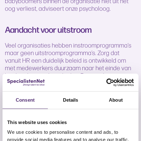
babyboomers binnen de organisatie niet uit het
oog verliest, adviseert onze psycholoog.
Aandacht voor uitstroom
Veel organisaties hebben instroomprogramma’s
maar geen uitstroomprogramma’s. Zorg dat
vanuit HR een duidelijk beleid is ontwikkeld om
met medewerkers duurzaam naar het einde van
hun loopbaan te begeleiden. Bespreek samen
hoe de medewerker de laatste 10 á 15 jaar
invulling wilt geven aan zijn of haar carrière. En
benadruk dat de doelgroep nog steeds een
Consent
Details
About
belangrijke rol heeft binnen de organisatie.
Onderzoek samen welke werkzaamheden
aansluiten bij de medewerkers. Functies zoals
This website uses cookies
buddy, stagebegeleider of vertrouwenspersoon
We use cookies to personalise content and ads, to
zijn uitermate geschikt bij deze doelgroep.
provide social media features and to analyse our traffic.