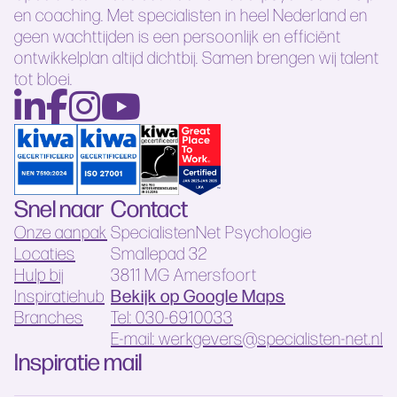
en coaching. Met specialisten in heel Nederland en
geen wachttijden is een persoonlijk en efficiënt
ontwikkelplan altijd dichtbij. Samen brengen wij talent
tot bloei.
Snel naar
Contact
Onze aanpak
SpecialistenNet Psychologie
Locaties
Smallepad 32
Hulp bij
3811 MG Amersfoort
Bekijk op Google Maps
Inspiratiehub
Branches
Tel: 030-6910033
E-mail: werkgevers@specialisten-net.nl
Inspiratie mail