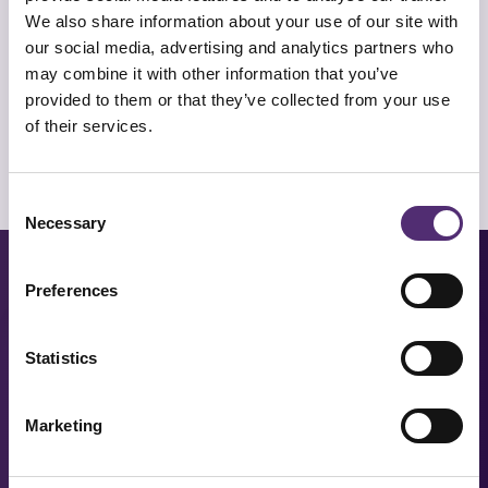
We also share information about your use of our site with
Meer halen uit de generatie babyboomer? Onze
our social media, advertising and analytics partners who
training ‘Grijs Talent’ ondersteunt organisaties het
may combine it with other information that you’ve
beste te halen uit medewerkers. Neem contact op
provided to them or that they’ve collected from your use
over de mogelijkheden.
of their services.
Consent
Necessary
Selection
BEKIJK OOK:
Preferences
Statistics
Marketing