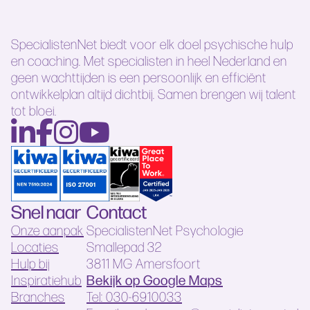
SpecialistenNet biedt voor elk doel psychische hulp
en coaching. Met specialisten in heel Nederland en
geen wachttijden is een persoonlijk en efficiënt
ontwikkelplan altijd dichtbij. Samen brengen wij talent
tot bloei.
Snel naar
Contact
Onze aanpak
SpecialistenNet Psychologie
Locaties
Smallepad 32
Hulp bij
3811 MG Amersfoort
Bekijk op Google Maps
Inspiratiehub
Branches
Tel: 030-6910033