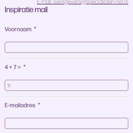
E-mail: werkgevers@specialisten-net.nl
Inspiratie mail
Voornaam
*
4 + 7 =
*
E-mailadres
*