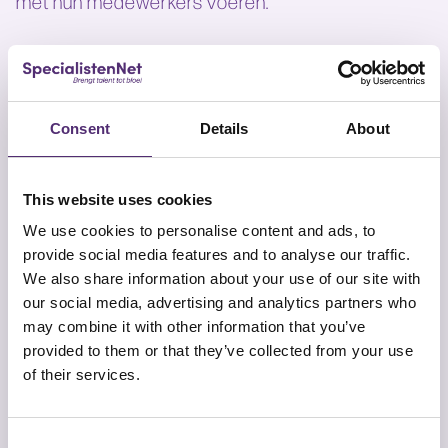
met hun medewerkers voeren.
Zelfs de meest presterende, energieke
medewerkers kunnen door alledaagse
ervaringen ontmoedigd raken met onverwacht
Consent
Details
About
vertrek als gevolg. Onderzoek toont aan dat meer
dan de helft van vrijwillige vertrekkers aangeeft
dat hun manager of organisatie het vertrek had
This website uses cookies
kunnen voorkomen. Hoewel managers niet
We use cookies to personalise content and ads, to
iedereen kunnen behouden, kunnen ze hun
provide social media features and to analyse our traffic.
retentiepercentage wel verbeteren, aldus
We also share information about your use of our site with
Christopher Littlefield – TEDX-spreker en oprichter
our social media, advertising and analytics partners who
van arbeidsorganisatie bedrijf Beyond Thank You.
may combine it with other information that you’ve
provided to them or that they’ve collected from your use
of their services.
Hij pleit voor kwartaalgesprekken – ook wel stay-
gesprekken genoemd – met medewerkers. Deze
gesprekken kunnen het vertrek zomaar eens
Consent