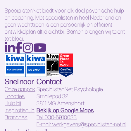
SpecialistenNet biedt voor elk doel psychische hulp
en coaching. Met specialisten in heel Nederland en
geen wachttijden is een persoonlijk en efficiënt
ontwikkelplan altijd dichtbij. Samen brengen wij talent
tot bloei.
Snel naar
Contact
Onze aanpak
SpecialistenNet Psychologie
Locaties
Smallepad 32
Hulp bij
3811 MG Amersfoort
Bekijk op Google Maps
Inspiratiehub
Branches
Tel: 030-6910033
E-mail: werkgevers@specialisten-net.nl