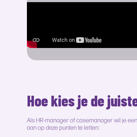
Hoe kies je de juis
Als HR-manager of casemanager wil je een b
aan op deze punten te letten: