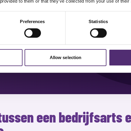
 KOST?
 provided to them or that they’ve collected from your use of their
rper krijgen:
Preferences
Statistics
aardoor)
pakken
iste ondersteuning krijgt
e situatie
Allow selection
 tussen een bedrijfsarts 