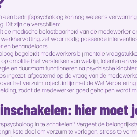
?
en een bedrijfspsycholoog kan nog weleens verwarring
 Dit zijn de verschillen:
lt de medische belastbaarheid van de medewerker en 
ver werkhervatting, zet waar nodig passende interventie
er en behandelaars.
loog begeleidt medewerkers bij mentale vraagstukken
 op amplitie (het versterken van welzijn, talenten en 
lfregie en duurzaam functioneren na psychische klachte
es ingezet, afgestemd op de vraag van de medewerker
e over het verzuimtraject, in lijn met de Wet Verbeteri
eleiding, zodat de medewerker goed geholpen wordt m
inschakelen: hier moet j
spsycholoog in te schakelen? Vergeet de belangrijkst
elangrijkste doel om verzuim te verlagen, stress te ve