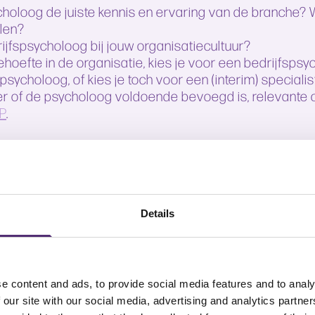
ycholoog de juiste kennis en ervaring van de branche?
elen?
ijfspsycholoog bij jouw organisatiecultuur?
behoefte in de organisatie, kies je voor een bedrijfsps
spsycholoog, of kies je toch voor een (interim) specialis
er of de psycholoog voldoende bevoegd is, relevante 
P
.
ng te nemen, haak je de juiste professional aan die 
Details
RZUIM BIJ
e content and ads, to provide social media features and to analy
 our site with our social media, advertising and analytics partn