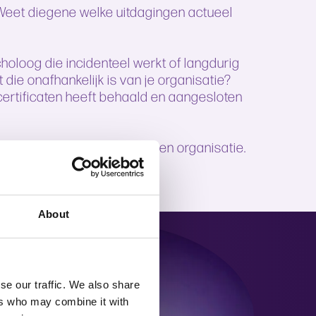
 Weet diegene welke uitdagingen actueel
ycholoog die incidenteel werkt of langdurig
t die onafhankelijk is van je organisatie?
certificaten heeft behaald en aangesloten
past bij jouw medewerkers en organisatie.
About
se our traffic. We also share
ers who may combine it with