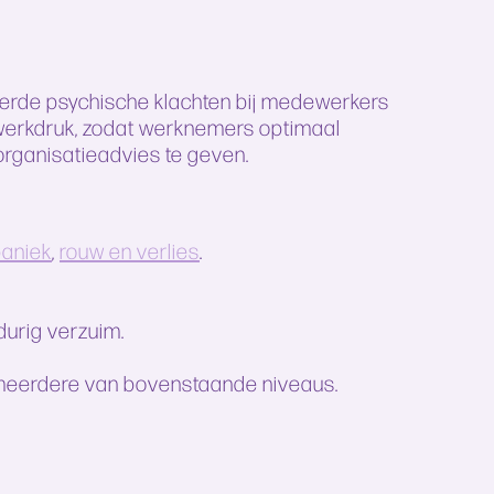
teerde psychische klachten bij medewerkers
n werkdruk, zodat werknemers optimaal
organisatieadvies te geven.
paniek
,
rouw en verlies
.
gdurig verzuim.
f meerdere van bovenstaande niveaus.