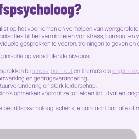
jfspsycholoog?
cialist op het voorkomen en verhelpen van werkgerela
anisaties bij het verminderen van stress, burn-out e
ividuele gesprekken te voeren, trainingen te geven en 
anisatie op verschillende niveaus:
esprekken bij
stress
,
burn-out
en thema’s als
angst en 
enwerking en gedragsverandering.
tuurverandering en sterk leiderschap.
sico’s opmerken voordat ze tot leiden tot uitval en lan
de bedrijfspsycholoog, schenk je aandacht aan alle o