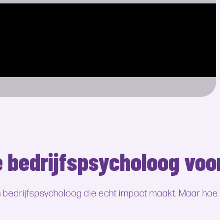
te bedrijfspsycholoog voo
edrijfspsycholoog die echt impact maakt. Maar hoe vi