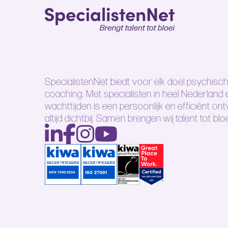
SpecialistenNet biedt voor elk doel psychisch
coaching. Met specialisten in heel Nederland
wachttijden is een persoonlijk en efficiënt ont
altijd dichtbij. Samen brengen wij talent tot bloe