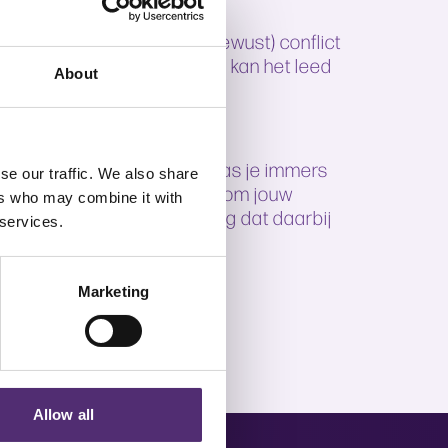
het resultaat van een (onbewust) conflict
jft duren en chronisch wordt, kan het leed
About
e stoornissen of ziekte.
lijk een cruciale rol. Daar pas je immers
se our traffic. We also share
het al helpend kunnen zijn om jouw
ers who may combine it with
tes, gevoelens en het gedrag dat daarbij
 services.
Marketing
Allow all