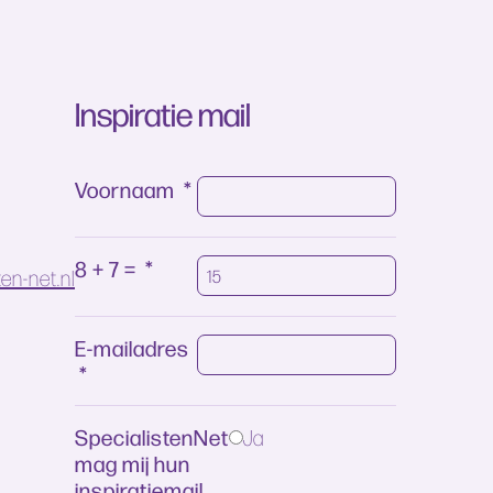
Inspiratie mail
Voornaam
*
8 + 7 =
*
en-net.nl
E-mailadres
*
SpecialistenNet
Ja
mag mij hun
inspiratiemail