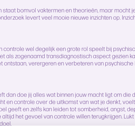
en staat bomvol vaktermen en theorieën, maar mocht 
 onderzoek levert veel mooie nieuwe inzichten op. Inz
an controle wel degelijk een grote rol speelt bij psyc
het als zogenaamd
transdiagnostisch
aspect gezien ka
et ontstaan, verergeren en verbeteren van psychisch
t dan doe jij alles wat binnen jouw macht ligt om die d
t en controle over de uitkomst van wat je denkt, voe
el geeft en zelfs kan leiden tot somberheid, angst, de
altijd het gevoel van controle willen terugkrijgen. Luk
doel.