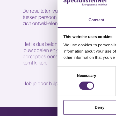
De resultaten van het onderzoek van Louise
tussen persoonlijke doelen dat psychisch l
Consent
zich ontwikkelen tot psychopathologie. Ond
This website uses cookies
Het is dus belangrijk om jezelf af te vragen 
We use cookies to personalis
jouw doelen en gedrag op aan. Om psychisc
information about your use of
percepties eens kritisch onder de loep te 
other information that you’ve
komt kijken.
Consent
Necessary
Selection
Heb je daar hulp bij nodig? Wij helpen je gr
Deny