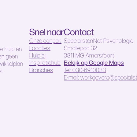
Snel naar
Contact
Onze aanpak
SpecialistenNet Psychologie
Locaties
Smallepad 32
e hulp en
Hulp bij
3811 MG Amersfoort
 en geen
Bekijk op Google Maps
Inspiratiehub
wikkelplan
Branches
Tel: 030-6910033
i.
E-mail: werkgevers@specialist