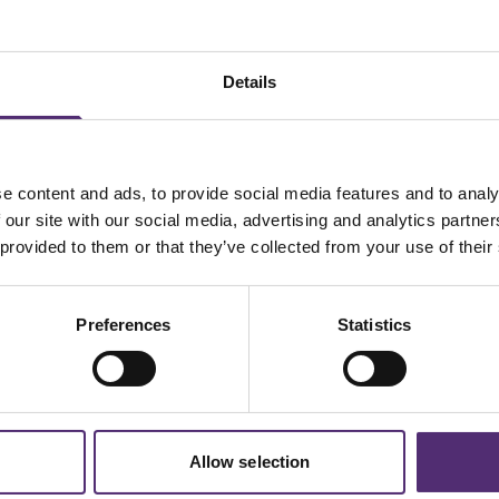
 geven aan dat controleverlies kan worden gezien als 
eed veroorzaakt. Wanneer het conflict of deze
error
bli
Details
er psychopathologie verstaan we langdurige psychisch
hoe jij naar de wereld kijkt. Deze perceptie speelt name
e content and ads, to provide social media features and to analy
he problemen beter te begrijpen of te voorkomen zou 
 our site with our social media, advertising and analytics partn
nemen. En daaropvolgend even stilstaan bij de gedach
 provided to them or that they’ve collected from your use of their
Preferences
Statistics
aag.
Allow selection