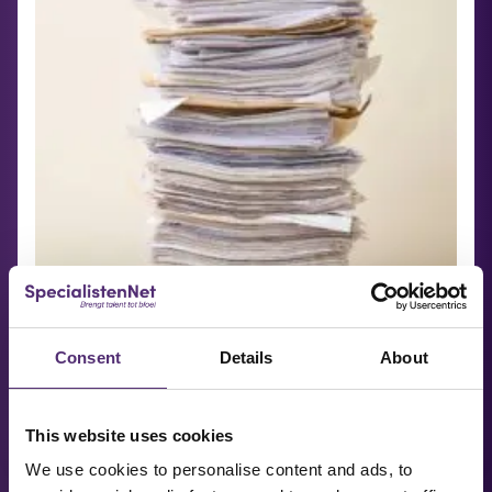
Consent
Details
About
Werken met een overprikkeld brein:
tips en oefeningen
This website uses cookies
We use cookies to personalise content and ads, to
LEES MEER