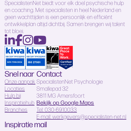
SpecialistenNet biedt voor elk doel psychische hulp
en coaching. Met specialisten in heel Nederland en
geen wachttijden is een persoonlijk en efficiënt
ontwikkelplan altijd dichtbij. Samen brengen wij talent
tot bloei.
Snel naar
Contact
Onze aanpak
SpecialistenNet Psychologie
Locaties
Smallepad 32
Hulp bij
3811 MG Amersfoort
Bekijk op Google Maps
Inspiratiehub
Branches
Tel: 030-6910033
E-mail: werkgevers@specialisten-net.nl
Inspiratie mail