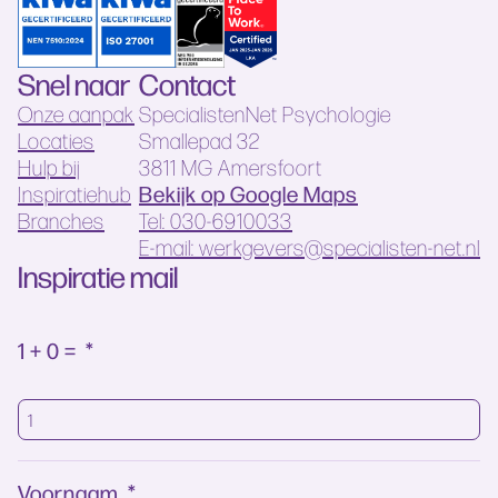
Snel naar
Contact
Onze aanpak
SpecialistenNet Psychologie
Locaties
Smallepad 32
Hulp bij
3811 MG Amersfoort
Bekijk op Google Maps
Inspiratiehub
Branches
Tel: 030-6910033
E-mail: werkgevers@specialisten-net.nl
Inspiratie mail
1 + 0 =
*
Voornaam
*