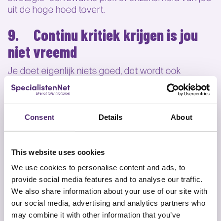
uit de hoge hoed tovert.
9. Continu kritiek krijgen is jou
niet vreemd
Je doet eigenlijk niets goed, dat wordt ook
publiekelijk geuit. En dat terwijl goedkeuring van
hem/haar datgene is waar jij het meest naar
verlangd.
Consent
Details
About
10. Je durft zelf geen beslissingen
meer te nemen
This website uses cookies
Je bent aan jezelf en je eigen kunnen gaan
We use cookies to personalise content and ads, to
twijfelen en leunt eigenlijk volledig op de ander.
provide social media features and to analyse our traffic.
Dan kan je tenminste niets fout doen en voelt de
We also share information about your use of our site with
ander zich ook prettig.
our social media, advertising and analytics partners who
Komen minimaal 3 van deze punten je enigszins
may combine it with other information that you’ve