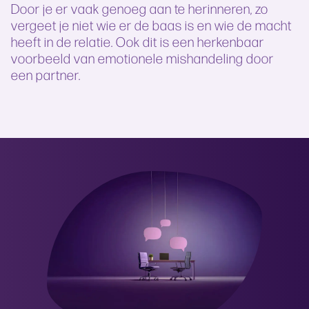
Door je er vaak genoeg aan te herinneren, zo
vergeet je niet wie er de baas is en wie de macht
heeft in de relatie. Ook dit is een herkenbaar
voorbeeld van emotionele mishandeling door
een partner.