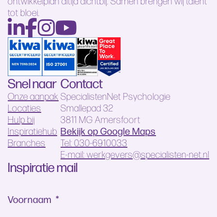
ontwikkelplan altijd dichtbij. Samen brengen wij talent
tot bloei.
Snel naar
Contact
Onze aanpak
SpecialistenNet Psychologie
Locaties
Smallepad 32
Hulp bij
3811 MG Amersfoort
Bekijk op Google Maps
Inspiratiehub
Branches
Tel: 030-6910033
E-mail: werkgevers@specialisten-net.nl
Inspiratie mail
Voornaam
*