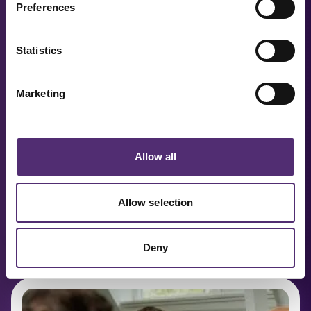
Preferences
Statistics
Marketing
Allow all
Werken met een overprikkeld brein:
Allow selection
tips en oefeningen
LEES MEER
Deny