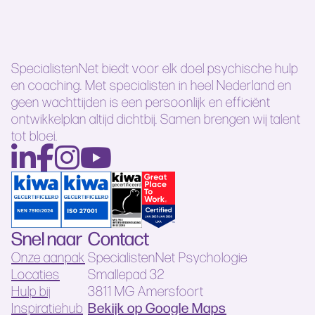
SpecialistenNet biedt voor elk doel psychische hulp
en coaching. Met specialisten in heel Nederland en
geen wachttijden is een persoonlijk en efficiënt
ontwikkelplan altijd dichtbij. Samen brengen wij talent
tot bloei.
Snel naar
Contact
Onze aanpak
SpecialistenNet Psychologie
Locaties
Smallepad 32
Hulp bij
3811 MG Amersfoort
Bekijk op Google Maps
Inspiratiehub