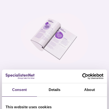
DOWNLOAD NU!
Whitepaper 'Tussen ambitie en
Consent
Details
About
balans'
This website uses cookies