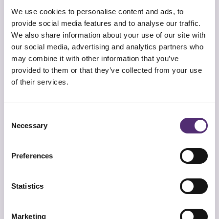
6 + 1 =
*
We use cookies to personalise content and ads, to
provide social media features and to analyse our traffic.
We also share information about your use of our site with
our social media, advertising and analytics partners who
may combine it with other information that you’ve
Voornaam
*
provided to them or that they’ve collected from your use
of their services.
Consent
Necessary
Selection
Bij welke organisatie werk je?
*
Preferences
Statistics
Email adres
*
Marketing