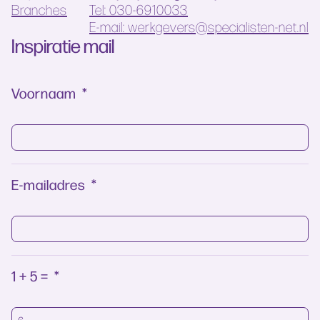
Branches
Tel: 030-6910033
E-mail: werkgevers@specialisten-net.nl
Inspiratie mail
Voornaam
*
E-mailadres
*
1 + 5 =
*