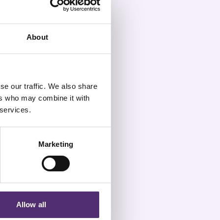
About
se our traffic. We also share
ers who may combine it with
 services.
Marketing
Allow all