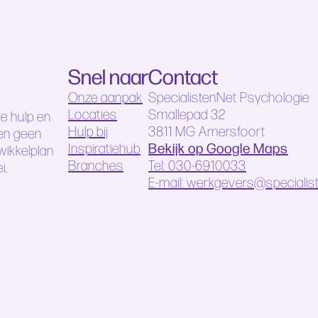
Snel naar
Contact
Onze aanpak
SpecialistenNet Psychologie
Locaties
Smallepad 32
e hulp en
Hulp bij
3811 MG Amersfoort
 en geen
Bekijk op Google Maps
Inspiratiehub
wikkelplan
Branches
Tel: 030-6910033
i.
E-mail: werkgevers@specialist