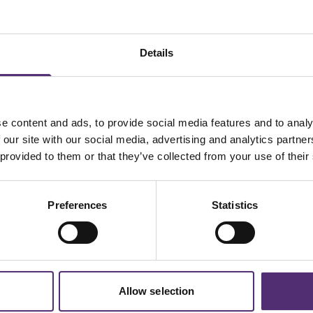
twerk van specialisten en een betrokken
zetten we ons dagelijks in om dit te
doelgericht. We handelen vanuit onze
Details
eger en betrokken, en durven door te pakken
rk
e content and ads, to provide social media features and to analy
van psychologen, bedrijfsmaatschappelijk
 our site with our social media, advertising and analytics partn
ia de sollicitatiebutton en wij nemen snel
 provided to them or that they’ve collected from your use of their
Preferences
Statistics
Zullen we samenwerken?
Solliciteer hier:
Allow selection