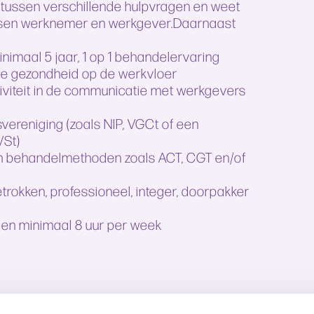
k tussen verschillende hulpvragen en weet
 tussen werknemer en werkgever.Daarnaast
imaal 5 jaar, 1 op 1 behandelervaring
le gezondheid op de werkvloer
itiviteit in de communicatie met werkgevers
ereniging (zoals NIP, VGCt of een
VSt)
 in behandelmethoden zoals ACT, CGT en/of
etrokken, professioneel, integer, doorpakker
h en minimaal 8 uur per week
vanzelfsprekend moet zijn als een