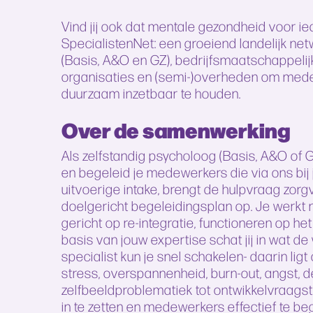
Vind jij ook dat mentale gezondheid voor ied
SpecialistenNet: een groeiend landelijk ne
(Basis, A&O en GZ), bedrijfsmaatschappeli
organisaties en (semi-)overheden om medew
duurzaam inzetbaar te houden.
Over de samenwerking
Als zelfstandig psycholoog (Basis, A&O of 
en begeleid je medewerkers die via ons bi
uitvoerige intake, brengt de hulpvraag zorg
doelgericht begeleidingsplan op. Je werkt me
gericht op re-integratie, functioneren op 
basis van jouw expertise schat jij in wat d
specialist kun je snel schakelen- daarin li
stress, overspannenheid, burn-out, angst, 
zelfbeeldproblematiek tot ontwikkelvraagstu
in te zetten en medewerkers effectief te be