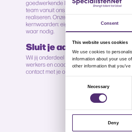
goedwerkende laptop. Met een landelijk ne
team vanuit ons hoofdkantoor in Amersfoort 
realiseren. Onze aanpak is persoonlijk en 
kernwaarden: eigenwijs, professioneel, int
Consent
waar nodig.
This website uses cookies
Sluit je aan bij ons netwe
We use cookies to personalis
Wil jij onderdeel worden van ons netwerk 
information about your use of
werkers en coaches? Solliciteer eenvoudig v
other information that you’ve
contact met je op.
Consent
Necessary
Selection
Deny