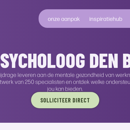
onze aanpak
inspiratiehub
Onze
Type content
Bran
Onz
New
PSYCHOLOOG DEN 
aanpak
Podcast
Onderwi
Kernw
In de 
Blogs
Zorg en 
Beloft
Opleiden
Video’s
Overhei
Organi
Opmerken
e bijdrage leveren aan de mentale gezondheid van wer
Whitepapers
Retail
Klantv
Opknappen
 netwerk van 250 specialisten en ontdek welke onderste
Zakelijk
Opbloeien
jou kan bieden.
dienstve
Ophelderen
Bekijk a
SOLLICITEER DIRECT