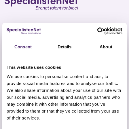
SpecialistenNet biedt voor elk doel psychische hulp
en coaching. Met specialisten in heel Nederland en
Consent
Details
About
geen wachttijden is een persoonlijk en efficiënt
ontwikkelplan altijd dichtbij. Samen brengen wij talent
tot bloei.
This website uses cookies
We use cookies to personalise content and ads, to
provide social media features and to analyse our traffic.
We also share information about your use of our site with
our social media, advertising and analytics partners who
may combine it with other information that you’ve
Snel naar
Contact
provided to them or that they’ve collected from your use
Onze aanpak
SpecialistenNet Psychologie
of their services.
Locaties
Smallepad 32