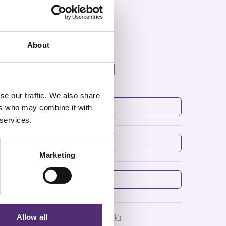
About
Inspiratie mail
se our traffic. We also share
Voornaam
*
ers who may combine it with
 services.
4 + 7 =
*
en-net.nl
Marketing
E-mailadres
*
SpecialistenNet
Ja
Allow all