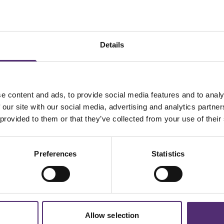
Details
Snel naar
Contact
Onze aanpak
SpecialistenNet Psychologie
Locaties
Smallepad 32
e hulp en
e content and ads, to provide social media features and to analy
Hulp bij
3811 MG Amersfoort
 en geen
 our site with our social media, advertising and analytics partn
Bekijk op Google Maps
Inspiratiehub
wikkelplan
 provided to them or that they’ve collected from your use of their
Branches
Tel: 030-6910033
i.
E-mail: werkgevers@specialist
Preferences
Statistics
Allow selection