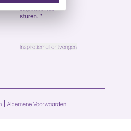
mag mij hun
inspiratiemail
sturen.
*
n
Algemene Voorwaarden