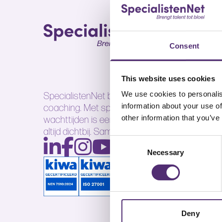
Consent
This website uses cookies
SpecialistenNet biedt voor elk doel psychisch
We use cookies to personalis
coaching. Met specialisten in heel Nederland
information about your use of
wachttijden is een persoonlijk en efficiënt ont
other information that you’ve
altijd dichtbij. Samen brengen wij talent tot bloe
Consent
Necessary
Selection
Deny