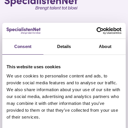
SpecialistenNet biedt voor elk doel psychische hulp
en coaching. Met specialisten in heel Nederland en
Consent
Details
About
geen wachttijden is een persoonlijk en efficiënt
ontwikkelplan altijd dichtbij. Samen brengen wij talent
tot bloei.
This website uses cookies
We use cookies to personalise content and ads, to
provide social media features and to analyse our traffic.
We also share information about your use of our site with
our social media, advertising and analytics partners who
may combine it with other information that you’ve
Snel naar
Contact
provided to them or that they’ve collected from your use
Onze aanpak
SpecialistenNet Psychologie
of their services.
Locaties
Smallepad 32