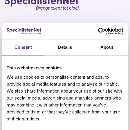
SpecialistenNet biedt voor elk doel psychische hulp
en coaching. Met specialisten in heel Nederland en
Consent
Details
About
geen wachttijden is een persoonlijk en efficiënt
ontwikkelplan altijd dichtbij. Samen brengen wij talent
tot bloei.
This website uses cookies
We use cookies to personalise content and ads, to
provide social media features and to analyse our traffic.
We also share information about your use of our site with
our social media, advertising and analytics partners who
may combine it with other information that you’ve
Snel naar
Contact
provided to them or that they’ve collected from your use
Onze aanpak
SpecialistenNet Psychologie
of their services.
Locaties
Smallepad 32