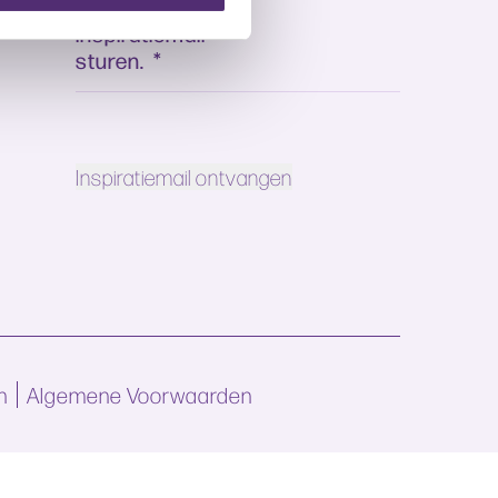
mag mij hun
inspiratiemail
sturen.
*
n
Algemene Voorwaarden