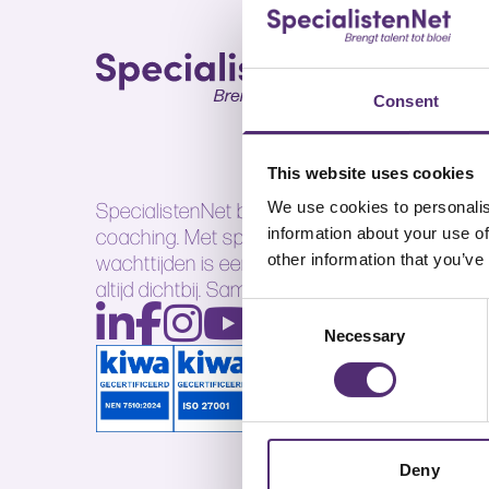
Consent
This website uses cookies
SpecialistenNet biedt voor elk doel psychisch
We use cookies to personalis
coaching. Met specialisten in heel Nederland
information about your use of
wachttijden is een persoonlijk en efficiënt ont
other information that you’ve
altijd dichtbij. Samen brengen wij talent tot bloe
Consent
Necessary
Selection
Deny