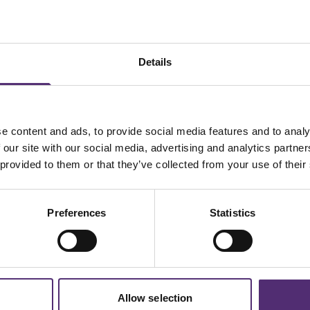
Details
Snel naar
Contact
Onze aanpak
SpecialistenNet Psychologie
Locaties
Smallepad 32
e hulp en
e content and ads, to provide social media features and to analy
Hulp bij
3811 MG Amersfoort
 en geen
 our site with our social media, advertising and analytics partn
Bekijk op Google Maps
Inspiratiehub
wikkelplan
 provided to them or that they’ve collected from your use of their
Branches
Tel: 030-6910033
i.
E-mail: werkgevers@specialist
Preferences
Statistics
Allow selection