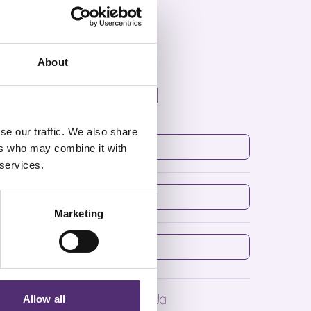
About
Inspiratie mail
se our traffic. We also share
8 + 2 =
*
ers who may combine it with
 services.
Voornaam
*
en-net.nl
Marketing
E-mailadres
*
SpecialistenNet
Ja
Allow all