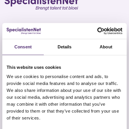
SpecialistenNet biedt voor elk doel psychische hulp
en coaching. Met specialisten in heel Nederland en
Consent
Details
About
geen wachttijden is een persoonlijk en efficiënt
ontwikkelplan altijd dichtbij. Samen brengen wij talent
tot bloei.
This website uses cookies
We use cookies to personalise content and ads, to
provide social media features and to analyse our traffic.
We also share information about your use of our site with
our social media, advertising and analytics partners who
may combine it with other information that you’ve
Snel naar
Contact
provided to them or that they’ve collected from your use
Onze aanpak
SpecialistenNet Psychologie
of their services.
Locaties
Smallepad 32