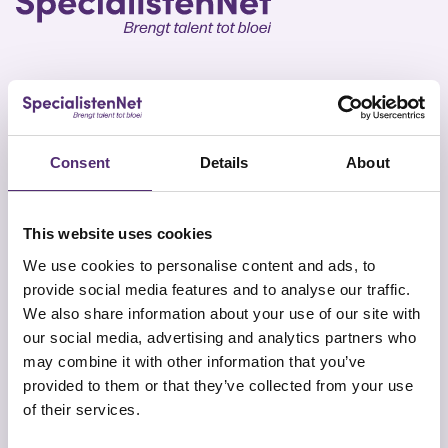
SpecialistenNet biedt voor elk doel psychische hulp
en coaching. Met specialisten in heel Nederland en
Consent
Details
About
geen wachttijden is een persoonlijk en efficiënt
ontwikkelplan altijd dichtbij. Samen brengen wij talent
tot bloei.
This website uses cookies
We use cookies to personalise content and ads, to
provide social media features and to analyse our traffic.
We also share information about your use of our site with
our social media, advertising and analytics partners who
may combine it with other information that you’ve
Snel naar
Contact
provided to them or that they’ve collected from your use
Onze aanpak
SpecialistenNet Psychologie
of their services.
Locaties
Smallepad 32