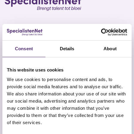
SpecialistenNet biedt voor elk doel psychische hulp
en coaching. Met specialisten in heel Nederland en
Consent
Details
About
geen wachttijden is een persoonlijk en efficiënt
ontwikkelplan altijd dichtbij. Samen brengen wij talent
tot bloei.
This website uses cookies
We use cookies to personalise content and ads, to
provide social media features and to analyse our traffic.
We also share information about your use of our site with
our social media, advertising and analytics partners who
may combine it with other information that you’ve
Snel naar
Contact
provided to them or that they’ve collected from your use
Onze aanpak
SpecialistenNet Psychologie
of their services.
Locaties
Smallepad 32