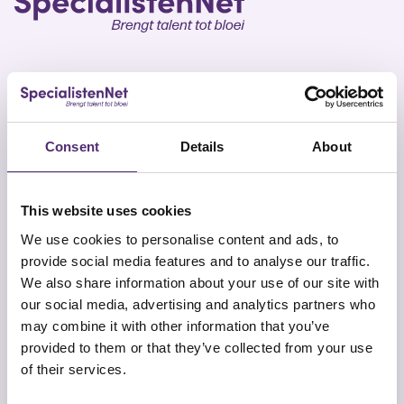
SpecialistenNet biedt voor elk doel psychische hulp
en coaching. Met specialisten in heel Nederland en
Consent
Details
About
geen wachttijden is een persoonlijk en efficiënt
ontwikkelplan altijd dichtbij. Samen brengen wij talent
tot bloei.
This website uses cookies
We use cookies to personalise content and ads, to
provide social media features and to analyse our traffic.
We also share information about your use of our site with
our social media, advertising and analytics partners who
may combine it with other information that you’ve
Snel naar
Contact
provided to them or that they’ve collected from your use
Onze aanpak
SpecialistenNet Psychologie
of their services.
Locaties
Smallepad 32