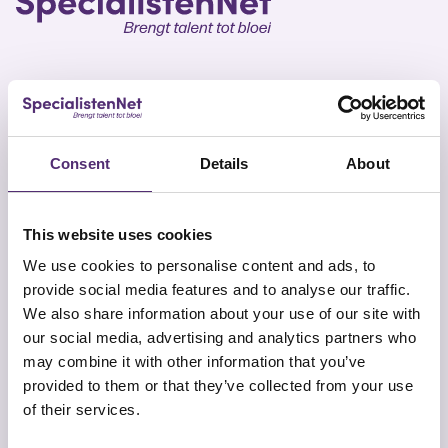
SpecialistenNet biedt voor elk doel psychische hulp
en coaching. Met specialisten in heel Nederland en
Consent
Details
About
geen wachttijden is een persoonlijk en efficiënt
ontwikkelplan altijd dichtbij. Samen brengen wij talent
tot bloei.
This website uses cookies
We use cookies to personalise content and ads, to
provide social media features and to analyse our traffic.
We also share information about your use of our site with
our social media, advertising and analytics partners who
may combine it with other information that you’ve
Snel naar
Contact
provided to them or that they’ve collected from your use
Onze aanpak
SpecialistenNet Psychologie
of their services.
Locaties
Smallepad 32