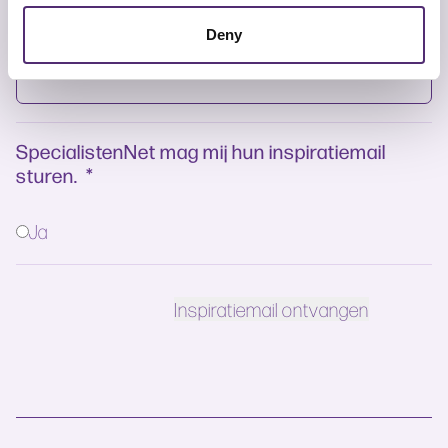
E-mailadres
*
Deny
SpecialistenNet mag mij hun inspiratiemail
sturen.
*
Ja