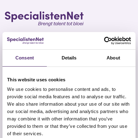
SpecialistenNet biedt voor elk doel psychische hulp
Consent
Details
About
en coaching. Met specialisten in heel Nederland en
geen wachttijden is een persoonlijk en efficiënt
ontwikkelplan altijd dichtbij. Samen brengen wij talent
This website uses cookies
tot bloei.
We use cookies to personalise content and ads, to
provide social media features and to analyse our traffic.
We also share information about your use of our site with
our social media, advertising and analytics partners who
may combine it with other information that you’ve
provided to them or that they’ve collected from your use
Snel naar
Contact
of their services.