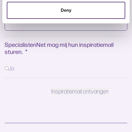
E-mailadres
*
Deny
SpecialistenNet mag mij hun inspiratiemail
sturen.
*
Ja