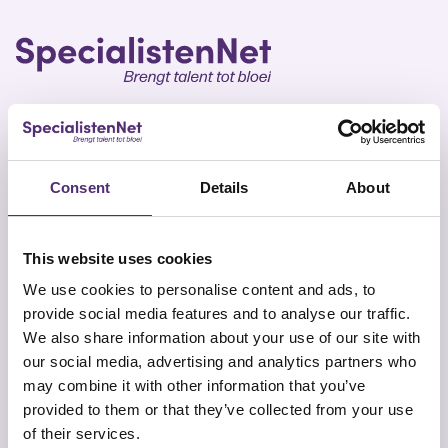
SpecialistenNet biedt voor elk doel psychische hulp
Consent
Details
About
en coaching. Met specialisten in heel Nederland en
geen wachttijden is een persoonlijk en efficiënt
ontwikkelplan altijd dichtbij. Samen brengen wij talent
This website uses cookies
tot bloei.
We use cookies to personalise content and ads, to
provide social media features and to analyse our traffic.
We also share information about your use of our site with
our social media, advertising and analytics partners who
may combine it with other information that you’ve
provided to them or that they’ve collected from your use
Snel naar
Contact
of their services.