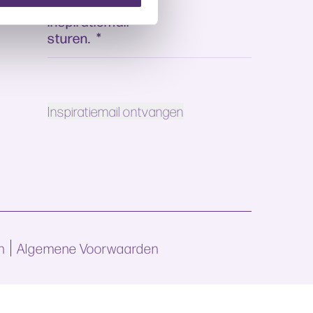
mag mij hun
inspiratiemail
sturen.
*
n
Algemene Voorwaarden