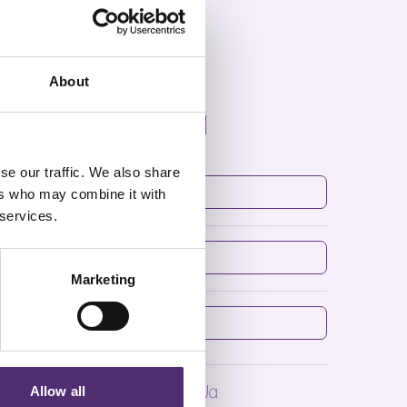
About
Inspiratie mail
se our traffic. We also share
Voornaam
*
ers who may combine it with
 services.
0 + 6 =
*
en-net.nl
Marketing
E-mailadres
*
SpecialistenNet
Ja
Allow all