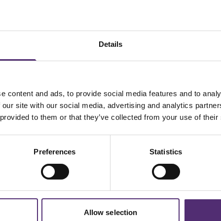
Details
Snel naar
Contact
Onze aanpak
SpecialistenNet Psychologie
Locaties
Smallepad 32
e hulp en
e content and ads, to provide social media features and to analy
Hulp bij
3811 MG Amersfoort
 en geen
 our site with our social media, advertising and analytics partn
Bekijk op Google Maps
Inspiratiehub
wikkelplan
 provided to them or that they’ve collected from your use of their
Branches
Tel: 030-6910033
i.
E-mail: werkgevers@specialist
Preferences
Statistics
Allow selection