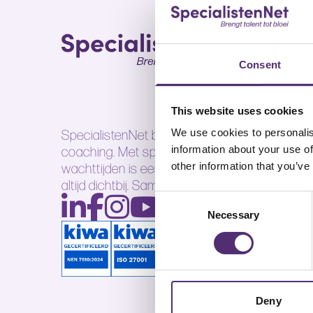
Consent
This website uses cookies
SpecialistenNet biedt voor elk doel psychisch
We use cookies to personalis
coaching. Met specialisten in heel Nederland
information about your use of
wachttijden is een persoonlijk en efficiënt ont
other information that you’ve
altijd dichtbij. Samen brengen wij talent tot bloe
Consent
Necessary
Selection
Deny