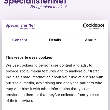
SpecialistenNet biedt voor elk doel psychische hulp
en coaching. Met specialisten in heel Nederland en
Consent
Details
About
geen wachttijden is een persoonlijk en efficiënt
ontwikkelplan altijd dichtbij. Samen brengen wij talent
tot bloei.
This website uses cookies
We use cookies to personalise content and ads, to
provide social media features and to analyse our traffic.
We also share information about your use of our site with
our social media, advertising and analytics partners who
may combine it with other information that you’ve
Snel naar
Contact
provided to them or that they’ve collected from your use
Onze aanpak
SpecialistenNet Psychologie
of their services.
Locaties
Smallepad 32