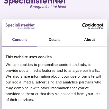
SpecialistenNet biedt voor elk doel psychische hulp
en coaching. Met specialisten in heel Nederland en
Consent
Details
About
geen wachttijden is een persoonlijk en efficiënt
ontwikkelplan altijd dichtbij. Samen brengen wij talent
tot bloei.
This website uses cookies
We use cookies to personalise content and ads, to
provide social media features and to analyse our traffic.
We also share information about your use of our site with
our social media, advertising and analytics partners who
may combine it with other information that you’ve
Snel naar
Contact
provided to them or that they’ve collected from your use
Onze aanpak
SpecialistenNet Psychologie
of their services.
Locaties
Smallepad 32