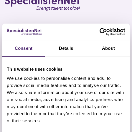
SpecialistenNet biedt voor elk doel psychische hulp
en coaching. Met specialisten in heel Nederland en
Consent
Details
About
geen wachttijden is een persoonlijk en efficiënt
ontwikkelplan altijd dichtbij. Samen brengen wij talent
tot bloei.
This website uses cookies
We use cookies to personalise content and ads, to
provide social media features and to analyse our traffic.
We also share information about your use of our site with
our social media, advertising and analytics partners who
may combine it with other information that you’ve
Snel naar
Contact
provided to them or that they’ve collected from your use
Onze aanpak
SpecialistenNet Psychologie
of their services.
Locaties
Smallepad 32