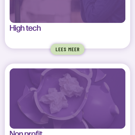
High tech
LEES MEER
Non profit