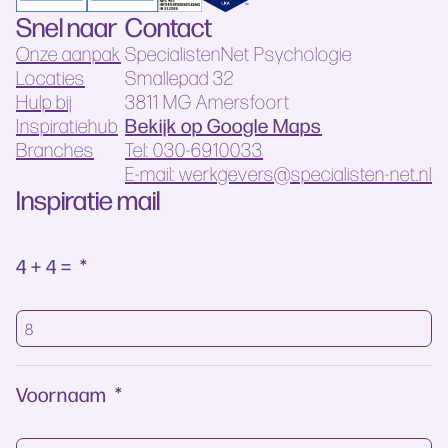
Snel naar
Contact
Onze aanpak
SpecialistenNet Psychologie
Locaties
Smallepad 32
Hulp bij
3811 MG Amersfoort
Bekijk op Google Maps
Inspiratiehub
Branches
Tel: 030-6910033
E-mail: werkgevers@specialisten-net.nl
Inspiratie mail
4 + 4 =
*
Voornaam
*