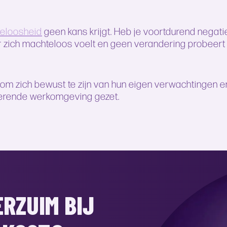
peloosheid
geen kans krijgt. Heb je voortdurend nega
 zich machteloos voelt en geen verandering probeert aa
 om zich bewust te zijn van hun eigen verwachtingen e
iverende werkomgeving gezet.
RZUIM BIJ