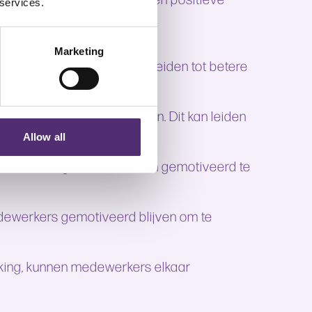
 services.
n te pakken.
Marketing
positieve werkcultuur kan leiden tot betere
 taken en doelen te bereiken. Dit kan leiden
Allow all
pt hen zich gewaardeerd en gemotiveerd te
medewerkers gemotiveerd blijven om te
ing, kunnen medewerkers elkaar