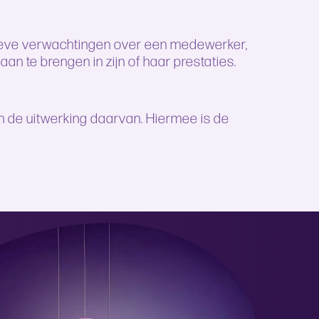
tieve verwachtingen over een medewerker,
n te brengen in zijn of haar prestaties.
n de uitwerking daarvan. Hiermee is de