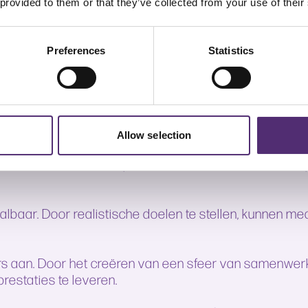
 provided to them or that they’ve collected from your use of their
n. Hieronder volgen tips om dit zo goed mogelijk aa
Preferences
Statistics
over hun werk en de organisatie waarin ze werken. Een 
okkenheid.
hen hebt en dat je gelooft dat zij in staat zijn om hun
s.
Allow selection
dback
edewerkers over hun prestaties en successen. Dit hel
aalbaar. Door realistische doelen te stellen, kunnen 
aan. Door het creëren van een sfeer van samenwerk
estaties te leveren.