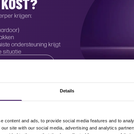
 KOST?
rper krijgen:
aardoor)
pakken
iste ondersteuning krijgt
e situatie
FERTE AANVRAGEN
Details
elffulfilling prophecy
e content and ads, to provide social media features and to analy
 our site with our social media, advertising and analytics partn
aan een verhoogde productiviteit en motivatie van med