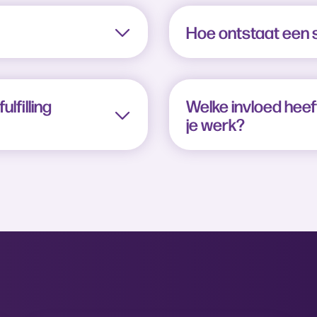
Hoe ontstaat een se
lfilling
Welke invloed heeft
je werk?