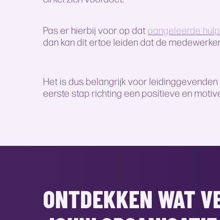
Pas er hierbij voor op dat
aangeleerde hul
dan kan dit ertoe leiden dat de medewerker
Het is dus belangrijk voor leidinggevenden
eerste stap richting een positieve en mot
ONTDEKKEN WAT VE