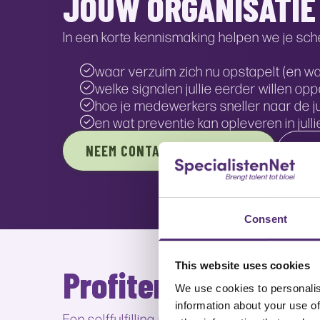
JOUW ORGANISATIE
In een korte kennismaking helpen we je sche
waar verzuim zich nu opstapelt (en w
welke signalen jullie eerder willen op
hoe je medewerkers sneller naar de ju
en wat preventie kan opleveren in julli
NEEM CONTACT MET ONS OP!
OF
Consent
This website uses cookies
Profiteren van een s
We use cookies to personalis
information about your use of
Een selffulfilling prophecy kan bijdragen 