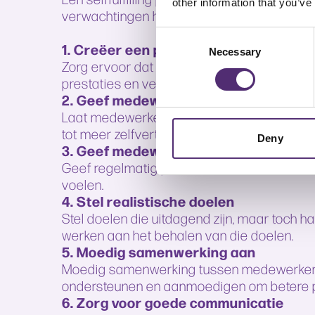
other information that you’ve
verwachtingen hebben en deze kenbaar make
Consent
1. Creëer een positieve werkcultuur
Necessary
Selection
Zorg ervoor dat medewerkers positief zijn 
prestaties en verhoogde motivatie en betr
2. Geef medewerkers vertrouwen
Laat medewerkers weten dat je vertrouwen in 
tot meer zelfvertrouwen en betere prestatie
Deny
3. Geef medewerkers regelmatig fee
Geef regelmatig positieve feedback aan m
voelen.
4. Stel realistische doelen
Stel doelen die uitdagend zijn, maar toch h
werken aan het behalen van die doelen.
5. Moedig samenwerking aan
Moedig samenwerking tussen medewerkers 
ondersteunen en aanmoedigen om betere pr
6. Zorg voor goede communicatie