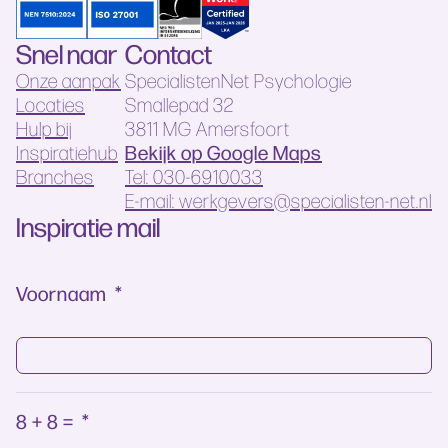
Snel naar
Contact
Onze aanpak
SpecialistenNet Psychologie
Locaties
Smallepad 32
Hulp bij
3811 MG Amersfoort
Bekijk op Google Maps
Inspiratiehub
Branches
Tel: 030-6910033
E-mail: werkgevers@specialisten-net.nl
Inspiratie mail
Voornaam
*
8 + 8 =
*