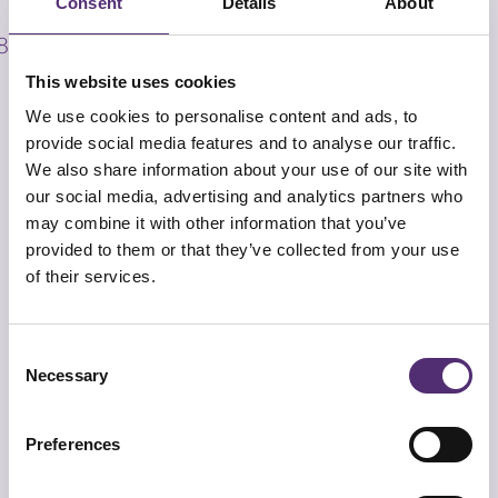
Consent
Details
About
negatieve aandacht.
Opvoeding: Het kan ook zijn dat iemand nooit op
een positieve manier heeft leren omgaan met
This website uses cookies
mensen, omdat ze zelf ook nooit goed behandeld
We use cookies to personalise content and ads, to
zijn. Hierbij kan gedacht worden aan emotionele
provide social media features and to analyse our traffic.
verwaarlozing, ophemeling of te veel
We also share information about your use of our site with
verantwoordelijkheid en macht op een jonge
our social media, advertising and analytics partners who
leeftijd.
may combine it with other information that you’ve
provided to them or that they’ve collected from your use
of their services.
Wat kan je doen tegen pestgedrag op
je werkplek?
Consent
Necessary
Selection
Het is van belang om vroeg
in actie komen om
Preferences
pesten op het werk te stoppen
. Het werkt namelijk