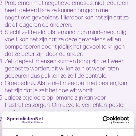
Problemen met negatieve emoties: niet iedereen
heeft geleerd hoe ze kunnen omgaan met
negatieve gevoelens. Hierdoor kan het zijn dat ze
dit afreageren op anderen.
Slecht zelfbeeld: als iemand zich minderwaardig
voelt, kan het zijn dat ze deze gevoelens willen
compenseren door tijdelijk het gevoel te krijgen
dat ze beter zijn door de ander.
Zelf gepest: mensen kunnen bang zijn zelf weer
gepest te worden, dit willen ze niet weer laten
gebeuren dus pakken ze zelf de controle.
Groepsdruk: Als je niet meedoet met pesten, kan
het zijn dat je zelf het doelwit wordt.
Jaloezie: jaloers op iemand zijn kan voor
frustraties zorgen. Om deze te verlichten, pesten
ze de persoon waar ze jaloers op zijn.
Eenzaamheid: ieder mens heeft liefde en
aandacht nodig. Als ze dit niet in de positieve
vorm kunnen krijgen, vragen ze het in de vorm van