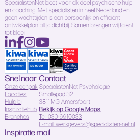
SpecialistenNet biedt voor elk doel psychische hulp
en coaching. Met specialisten in heel Nederland en
geen wachttijden is een persoonlijk en efficiënt
ontwikkelplan altijd dichtbij. Samen brengen wij talent
tot bloei.
Snel naar
Contact
Onze aanpak
SpecialistenNet Psychologie
Locaties
Smallepad 32
Hulp bij
3811 MG Amersfoort
Bekijk op Google Maps
Inspiratiehub
Branches
Tel: 030-6910033
E-mail: werkgevers@specialisten-net.nl
Inspiratie mail