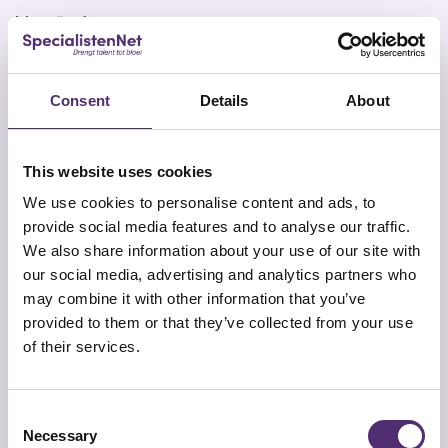
Verwijs door
Iemand zal zijn zorgen of privéproblemen pas
delen als hij/zij zich vertrouwd genoeg voelt.
Soms is dat bij leidinggevenden niet (genoeg) het
Consent
Details
About
geval. In dat geval is het effectiever om door te
verwijzen naar een
vertrouwenspersoon
of een
HR-professional.
This website uses cookies
We use cookies to personalise content and ads, to
provide social media features and to analyse our traffic.
Follow-up
We also share information about your use of our site with
our social media, advertising and analytics partners who
Het houdt niet op bij een of twee gesprekken en
may combine it with other information that you’ve
een eventuele doorverwijzing.
provided to them or that they’ve collected from your use
Maak zo duidelijk mogelijk wat de vervolgstappen
of their services.
zijn vanaf dit gesprek. Blijf contact houden met de
medewerker of eventueel de aangesloten
Consent
bedrijfsarts om te informeren hoe het nu gaat. Een
Necessary
Selection
kleine attentie zoals een kaartje of berichtje geeft