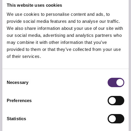
in haar proefschrift (2013) dat participatie een
This website uses cookies
positief bijdraagt aan het welzijn van werknemers
We use cookies to personalise content and ads, to
bij een lopende organisatieverandering. Het
provide social media features and to analyse our traffic.
gevoel van invloed en het kunnen bijdragen en
We also share information about your use of our site with
gehoord worden, leidt tot betrokkenheid en
our social media, advertising and analytics partners who
motivatie.
may combine it with other information that you’ve
provided to them or that they’ve collected from your use
5. Erkenning en waardering
of their services.
Werk krijgt meer betekenis wanneer je – voor
jouw gevoel – goed werk hebt geleverd.
Consent
Bijvoorbeeld wanneer je in een hoge mate
Necessary
Selection
productief bent geweest. Maar het krijgt voor
medewerkers nog meer betekenis als jouw inzet
wordt gezien en gewaardeerd. Met dat ene mooie
Preferences
compliment of een professionele beloning krijg je
echte erkenning en daarmee een gevoel van
Statistics
betekenis: mijn werk doet ertoe!
Ben je de betekenis van jouw werk even kwijt? Of