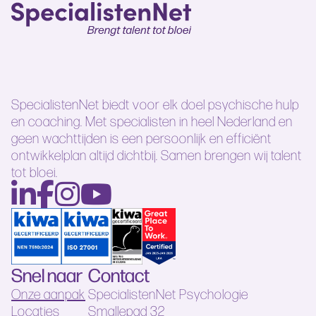
SpecialistenNet biedt voor elk doel psychische hulp
en coaching. Met specialisten in heel Nederland en
geen wachttijden is een persoonlijk en efficiënt
ontwikkelplan altijd dichtbij. Samen brengen wij talent
tot bloei.
Snel naar
Contact
Onze aanpak
SpecialistenNet Psychologie
Locaties
Smallepad 32