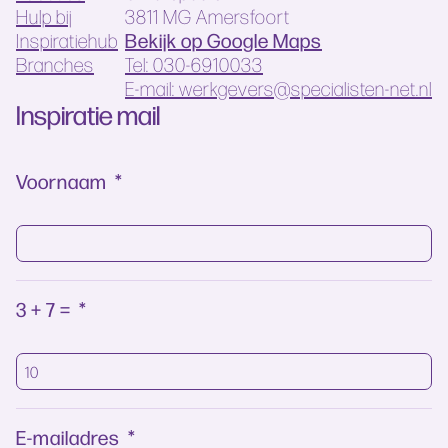
Hulp bij
3811 MG Amersfoort
Bekijk op Google Maps
Inspiratiehub
Branches
Tel: 030-6910033
E-mail: werkgevers@specialisten-net.nl
Inspiratie mail
Voornaam
*
3 + 7 =
*
E-mailadres
*