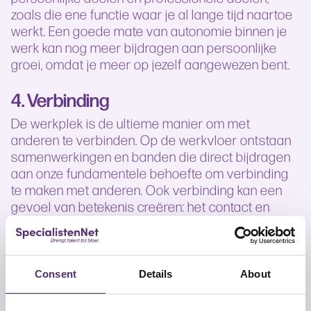
zoals die ene functie waar je al lange tijd naartoe
werkt. Een goede mate van autonomie binnen je
werk kan nog meer bijdragen aan persoonlijke
groei, omdat je meer op jezelf aangewezen bent.
4. Verbinding
De werkplek is de ultieme manier om met
anderen te verbinden. Op de werkvloer ontstaan
samenwerkingen en banden die direct bijdragen
aan onze fundamentele behoefte om verbinding
te maken met anderen. Ook verbinding kan een
gevoel van betekenis creëren: het contact en
gezamenlijk behaalde successen met collega’s
maakt dat je er niet alleen voor staat.
Impact als medewerker
Wanneer jouw stem als medewerker gehoord
Consent
Details
About
wordt, kun je meer betekenis ervaren. UvA-trainer
en onderzoeker Maggie van den Heuvel beschrijft