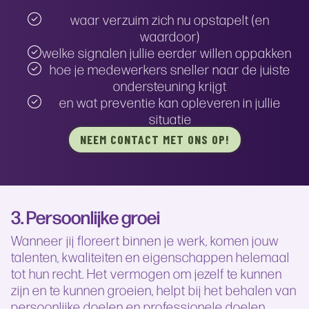
waar verzuim zich nu opstapelt (en
waardoor)
welke signalen jullie eerder willen oppakken
hoe je medewerkers sneller naar de juiste
ondersteuning krijgt
en wat preventie kan opleveren in jullie
situatie
NEEM CONTACT MET ONS OP!
3. Persoonlijke groei
Wanneer jij floreert binnen je werk, komen jouw
talenten, kwaliteiten en eigenschappen helemaal
tot hun recht. Het vermogen om jezelf te kunnen
zijn en te kunnen groeien, helpt bij het behalen van
persoonlijke doelen en professionele doelen,